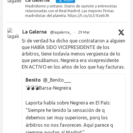
Madridismo y sintaxis. Diario de opinión y entrevistas
relacionadas con el Real Madrid. Las mejores firmas
madridistas del planeta. https://t.co/zLS1tzeb3h
La Galerna
@lagalerna_
·
29 Mar
Si de verdad ha dicho que contrataron a alguien
que HABÍA SIDO VICEPRESIDENTE de los
árbitros, tiene todavía menos vergüenza de lo
que pensábamos. Negreira era vicepresidente
EN ACTIVO en los años de los que hay facturas.
Benito
@_Benito___
💣💣💣Barsa-Negreira
Laporta habla sobre Negreira en El País:
"Siempre he tenido la sensación de q
debemos ser muy superiores, porq los
árbitros no nos favorecen. Aquí parece q
siempre ayudan al Madrid."