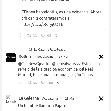
"Tienen barcelonitis, es una evidencia. Ahora
critican q contratáramos a
https://t.co/lRqryjUDTE
33
92
X
La Galerna Retuiteado
Kollins
@pepekollins
·
29 Mar
@TheNewOjeador
@pepealvarezzz
Este es un
reflejo de la situación económica del Real
Madrid, hace unas semanas, según Tebas…
55
186
X
La Galerna
@lagalerna_
·
29 Mar
Un hombre llamado Pájaro.