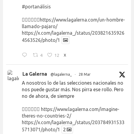
#portanálisis
👉🏻👉🏻👉🏻
https://www.lagalerna.com/un-hombre-
llamado-pajaro/
https://x.com/lagalerna_/status/203821635926
4563526/photo/1
4
12
X
La Galerna
@lagalerna_
·
28 Mar
A nosotros lo de las selecciones nacionales no
nos puede gustar más. Nos pirra ese rollo. Pero
no de ahora, de siempre
👉🏻👉🏻👉🏻
https://www.lagalerna.com/imagine-
theres-no-countries-2/
https://x.com/lagalerna_/status/203784931533
5713071/photo/1
2