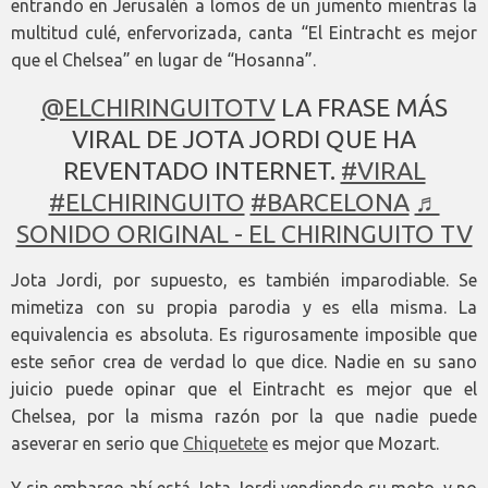
entrando en Jerusalén a lomos de un jumento mientras la
multitud culé, enfervorizada, canta “El Eintracht es mejor
que el Chelsea” en lugar de “Hosanna”.
@ELCHIRINGUITOTV
LA FRASE MÁS
VIRAL DE JOTA JORDI QUE HA
REVENTADO INTERNET.
#VIRAL
#ELCHIRINGUITO
#BARCELONA
♬
SONIDO ORIGINAL - EL CHIRINGUITO TV
Jota Jordi, por supuesto, es también imparodiable. Se
mimetiza con su propia parodia y es ella misma. La
equivalencia es absoluta. Es rigurosamente imposible que
este señor crea de verdad lo que dice. Nadie en su sano
juicio puede opinar que el Eintracht es mejor que el
Chelsea, por la misma razón por la que nadie puede
aseverar en serio que
Chiquetete
es mejor que Mozart.
Y sin embargo ahí está Jota Jordi vendiendo su moto, y no