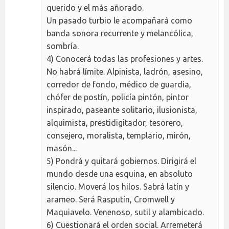
querido y el más añorado.
Un pasado turbio le acompañará como
banda sonora recurrente y melancólica,
sombría.
4) Conocerá todas las profesiones y artes.
No habrá límite. Alpinista, ladrón, asesino,
corredor de fondo, médico de guardia,
chófer de postín, policía pintón, pintor
inspirado, paseante solitario, ilusionista,
alquimista, prestidigitador, tesorero,
consejero, moralista, templario, mirón,
masón...
5) Pondrá y quitará gobiernos. Dirigirá el
mundo desde una esquina, en absoluto
silencio. Moverá los hilos. Sabrá latín y
arameo. Será Rasputín, Cromwell y
Maquiavelo. Venenoso, sutil y alambicado.
6) Cuestionará el orden social. Arremeterá