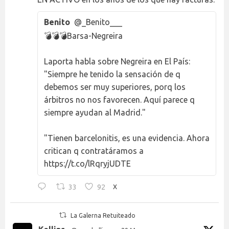
Benito
@_Benito___
💣💣💣Barsa-Negreira
Laporta habla sobre Negreira en El País:
"Siempre he tenido la sensación de q
debemos ser muy superiores, porq los
árbitros no nos favorecen. Aquí parece q
siempre ayudan al Madrid."
"Tienen barcelonitis, es una evidencia. Ahora
critican q contratáramos a
https://t.co/lRqryjUDTE
33
92
X
La Galerna Retuiteado