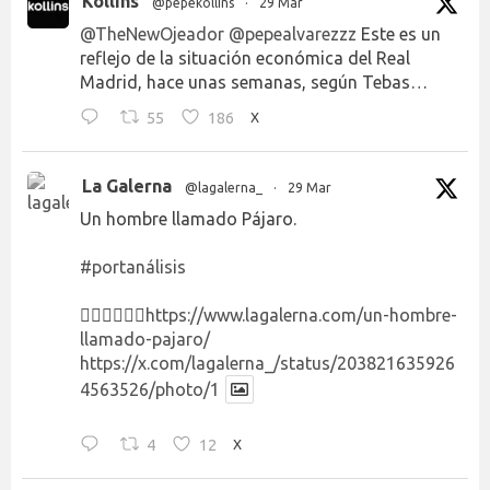
Kollins
@pepekollins
·
29 Mar
@TheNewOjeador
@pepealvarezzz
Este es un
reflejo de la situación económica del Real
Madrid, hace unas semanas, según Tebas…
55
186
X
La Galerna
@lagalerna_
·
29 Mar
Un hombre llamado Pájaro.
#portanálisis
👉🏻👉🏻👉🏻
https://www.lagalerna.com/un-hombre-
llamado-pajaro/
https://x.com/lagalerna_/status/203821635926
4563526/photo/1
4
12
X