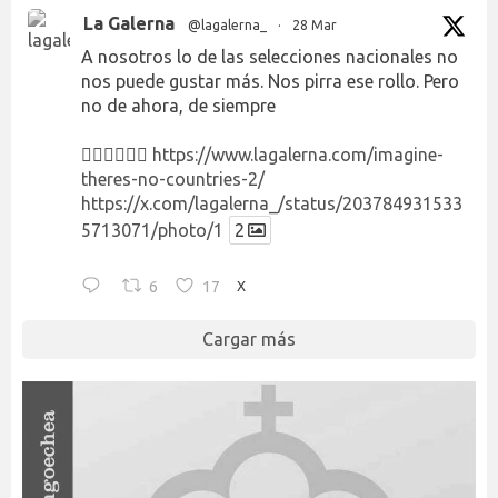
La Galerna
@lagalerna_
·
28 Mar
A nosotros lo de las selecciones nacionales no
nos puede gustar más. Nos pirra ese rollo. Pero
no de ahora, de siempre
👉🏻👉🏻👉🏻
https://www.lagalerna.com/imagine-
theres-no-countries-2/
https://x.com/lagalerna_/status/203784931533
5713071/photo/1
2
6
17
X
Cargar más