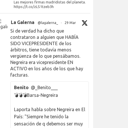
Las mejores firmas madridistas del planeta.
https://t.co/zLS1tzeb3h
La Galerna
@lagalerna_
·
29 Mar
Si de verdad ha dicho que
contrataron a alguien que HABÍA
SIDO VICEPRESIDENTE de los
árbitros, tiene todavía menos
vergüenza de lo que pensábamos.
Negreira era vicepresidente EN
ACTIVO en los años de los que hay
facturas.
Benito
@_Benito___
💣💣💣Barsa-Negreira
Laporta habla sobre Negreira en El
País: "Siempre he tenido la
sensación de q debemos ser muy