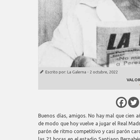
Escrito por:
La Galerna
-
2 octubre, 2022
VALOR
Buenos días, amigos. No hay mal que cien añ
de modo que hoy vuelve a jugar el Real Madr
parón de ritmo competitivo y casi parón card
las 21 horas en el estadio Santiago Bernabé