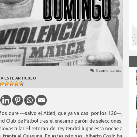
5 comentarios
A ESTE ARTÍCULO
os dure —salvo el Atleti, que ya va casi por los 120—,
id Club de Fútbol tras el enésimo parón de selecciones,
iovascular. El retorno del rey tendrá lugar esta noche a
u frente al
Osasuna
. En estas páginas,
Alberto Cosín
ha