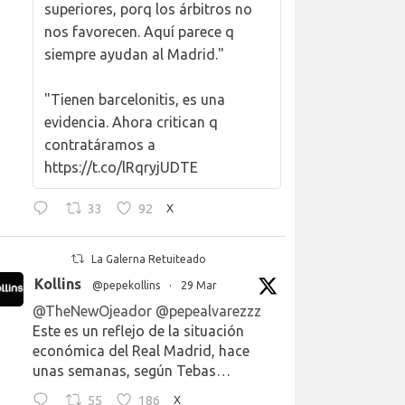
superiores, porq los árbitros no
nos favorecen. Aquí parece q
siempre ayudan al Madrid."
"Tienen barcelonitis, es una
evidencia. Ahora critican q
contratáramos a
https://t.co/lRqryjUDTE
33
92
X
La Galerna Retuiteado
Kollins
@pepekollins
·
29 Mar
@TheNewOjeador
@pepealvarezzz
Este es un reflejo de la situación
económica del Real Madrid, hace
unas semanas, según Tebas…
55
186
X