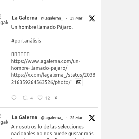
La Galerna
@lagalerna_
·
29 Mar
Un hombre llamado Pájaro.
#portanálisis
👉🏻👉🏻👉🏻
https://www.lagalerna.com/un-
hombre-llamado-pajaro/
https://x.com/lagalerna_/status/2038
216359264563526/photo/1
4
12
X
La Galerna
@lagalerna_
·
28 Mar
A nosotros lo de las selecciones
nacionales no nos puede gustar más.