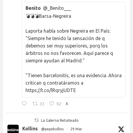
Benito
@_Benito___
💣💣💣Barsa-Negreira
Laporta habla sobre Negreira en El País:
"Siempre he tenido la sensación de q
debemos ser muy superiores, porq los
árbitros no nos favorecen. Aquí parece q
siempre ayudan al Madrid."
"Tienen barcelonitis, es una evidencia. Ahora
critican q contratáramos a
https://t.co/lRqryjUDTE
33
92
X
La Galerna Retuiteado
Kollins
@pepekollins
·
29 Mar