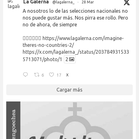
La Galerna
@lagalerna_
·
28 Mar
A nosotros lo de las selecciones nacionales no
nos puede gustar más. Nos pirra ese rollo. Pero
no de ahora, de siempre
👉🏻👉🏻👉🏻
https://www.lagalerna.com/imagine-
theres-no-countries-2/
https://x.com/lagalerna_/status/203784931533
5713071/photo/1
2
6
17
X
Cargar más