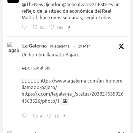
@TheNewOjeador
@pepealvarezzz
Este es un
reflejo de la situación económica del Real
Madrid, hace unas semanas, según Tebas…
55
186
X
La Galerna
@lagalerna_
·
29 Mar
Un hombre llamado Pájaro.
#portanálisis
👉🏻👉🏻👉🏻
https://www.lagalerna.com/un-hombre-
llamado-pajaro/
https://x.com/lagalerna_/status/203821635926
4563526/photo/1
4
12
X