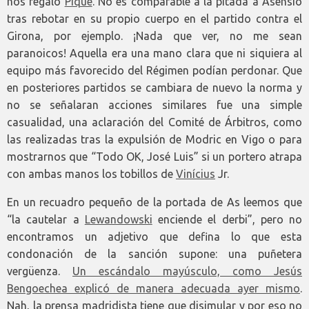
nos regaló
Piqué
. No es comparable a la pitada a Asensio
tras rebotar en su propio cuerpo en el partido contra el
Girona, por ejemplo. ¡Nada que ver, no me sean
paranoicos! Aquella era una mano clara que ni siquiera al
equipo más favorecido del Régimen podían perdonar. Que
en posteriores partidos se cambiara de nuevo la norma y
no se señalaran acciones similares fue una simple
casualidad, una aclaración del Comité de Árbitros, como
las realizadas tras la expulsión de Modric en Vigo o para
mostrarnos que “Todo OK, José Luis” si un portero atrapa
con ambas manos los tobillos de
Vinícius
Jr.
En un recuadro pequeño de la portada de As leemos que
“la cautelar a
Lewandowski
enciende el derbi”, pero no
encontramos un adjetivo que defina lo que esta
condonación de la sanción supone: una puñetera
vergüenza.
Un escándalo mayúsculo, como Jesús
Bengoechea explicó de manera adecuada ayer mismo
.
Nah, la prensa madridista tiene que disimular y por eso no