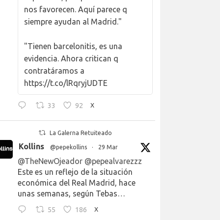
nos favorecen. Aquí parece q
siempre ayudan al Madrid."
"Tienen barcelonitis, es una
evidencia. Ahora critican q
contratáramos a
https://t.co/lRqryjUDTE
33
92
X
La Galerna Retuiteado
Kollins
@pepekollins
·
29 Mar
@TheNewOjeador
@pepealvarezzz
Este es un reflejo de la situación
económica del Real Madrid, hace
unas semanas, según Tebas…
55
186
X