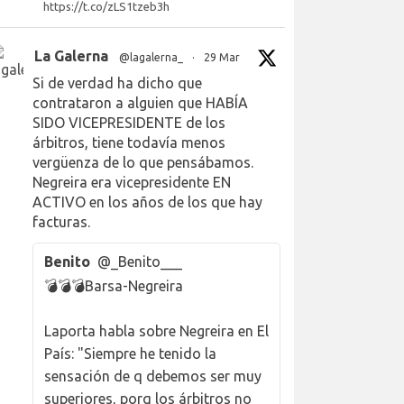
https://t.co/zLS1tzeb3h
La Galerna
@lagalerna_
·
29 Mar
Si de verdad ha dicho que
contrataron a alguien que HABÍA
SIDO VICEPRESIDENTE de los
árbitros, tiene todavía menos
vergüenza de lo que pensábamos.
Negreira era vicepresidente EN
ACTIVO en los años de los que hay
facturas.
Benito
@_Benito___
💣💣💣Barsa-Negreira
Laporta habla sobre Negreira en El
País: "Siempre he tenido la
sensación de q debemos ser muy
superiores, porq los árbitros no