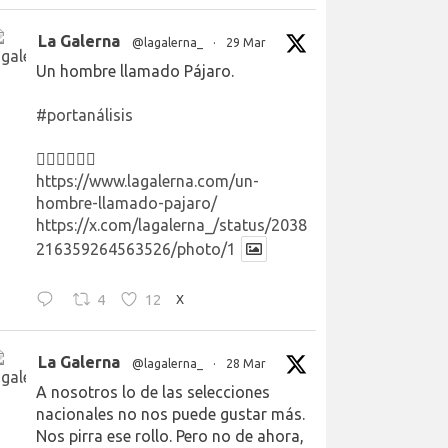
La Galerna
@lagalerna_
·
29 Mar
Un hombre llamado Pájaro.
#portanálisis
👉🏻👉🏻👉🏻
https://www.lagalerna.com/un-
hombre-llamado-pajaro/
https://x.com/lagalerna_/status/2038
216359264563526/photo/1
4
12
X
La Galerna
@lagalerna_
·
28 Mar
A nosotros lo de las selecciones
nacionales no nos puede gustar más.
Nos pirra ese rollo. Pero no de ahora,