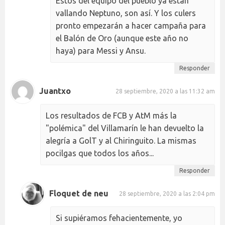
Estos del equipo del pueblo ya están
vallando Neptuno, son así. Y los culers
pronto empezarán a hacer campaña para
el Balón de Oro (aunque este año no
haya) para Messi y Ansu.
Responder
Juantxo
28 septiembre, 2020 a las 11:32 am
Los resultados de FCB y AtM más la
"polémica" del Villamarín le han devuelto la
alegría a GolT y al Chiringuito. La mismas
pocilgas que todos los años...
Responder
Floquet de neu
28 septiembre, 2020 a las 2:04 pm
Si supiéramos fehacientemente, yo