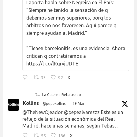
Laporta habla sobre Negreira en El País:
"Siempre he tenido la sensación de q
debemos ser muy superiores, porq los
árbitros no nos favorecen. Aquí parece q
siempre ayudan al Madrid."
"Tienen barcelonitis, es una evidencia. Ahora
critican q contratáramos a
https://t.co/lRqryjUDTE
33
92
X
La Galerna Retuiteado
Kollins
@pepekollins
·
29 Mar
@TheNewOjeador
@pepealvarezzz
Este es un
reflejo de la situación económica del Real
Madrid, hace unas semanas, según Tebas…
55
186
X