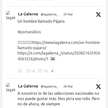
La Galerna
@lagalerna_
·
29 Mar
Un hombre llamado Pájaro.
#portanálisis
👉🏻👉🏻👉🏻
https://www.lagalerna.com/un-hombre-
llamado-pajaro/
https://x.com/lagalerna_/status/203821635926
4563526/photo/1
4
12
X
La Galerna
@lagalerna_
·
28 Mar
A nosotros lo de las selecciones nacionales no
nos puede gustar más. Nos pirra ese rollo. Pero
no de ahora, de siempre