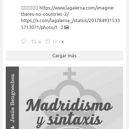
👉🏻👉🏻👉🏻
https://www.lagalerna.com/imagine-
theres-no-countries-2/
https://x.com/lagalerna_/status/203784931533
5713071/photo/1
2
6
17
X
Cargar más