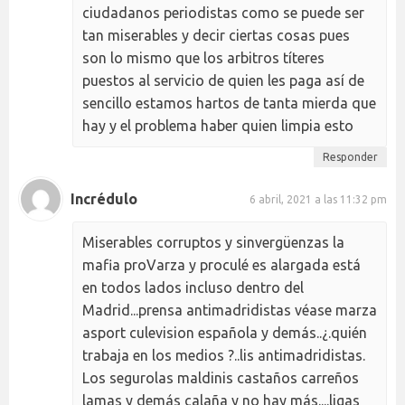
ciudadanos periodistas como se puede ser
tan miserables y decir ciertas cosas pues
son lo mismo que los arbitros títeres
puestos al servicio de quien les paga así de
sencillo estamos hartos de tanta mierda que
hay y el problema haber quien limpia esto
Responder
Incrédulo
6 abril, 2021 a las 11:32 pm
Miserables corruptos y sinvergüenzas la
mafia proVarza y proculé es alargada está
en todos lados incluso dentro del
Madrid...prensa antimadridistas véase marza
asport culevision española y demás..¿.quién
trabaja en los medios ?..lis antimadridistas.
Los segurolas maldinis castaños carreños
lamas y demás calaña y no hay más....ligas