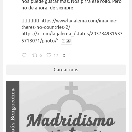
nos puede gustar más. Nos pirra ese rollo. Pero
no de ahora, de siempre
👉🏻👉🏻👉🏻
https://www.lagalerna.com/imagine-
theres-no-countries-2/
https://x.com/lagalerna_/status/203784931533
5713071/photo/1
2
6
17
X
Cargar más