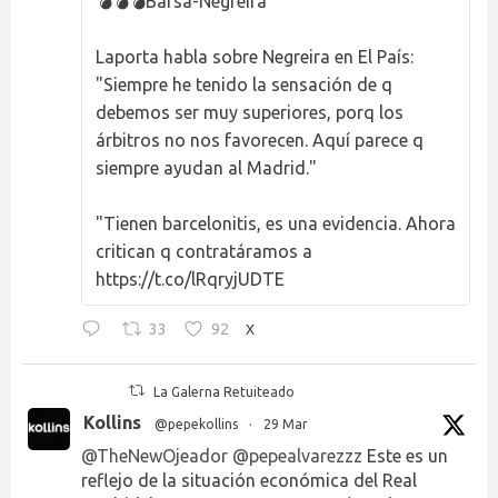
💣💣💣Barsa-Negreira
Laporta habla sobre Negreira en El País:
"Siempre he tenido la sensación de q
debemos ser muy superiores, porq los
árbitros no nos favorecen. Aquí parece q
siempre ayudan al Madrid."
"Tienen barcelonitis, es una evidencia. Ahora
critican q contratáramos a
https://t.co/lRqryjUDTE
33
92
X
La Galerna Retuiteado
Kollins
@pepekollins
·
29 Mar
@TheNewOjeador
@pepealvarezzz
Este es un
reflejo de la situación económica del Real