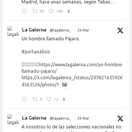
Madrid, hace unas semanas, según Tebas…
55
186
X
La Galerna
@lagalerna_
·
29 Mar
Un hombre llamado Pájaro.
#portanálisis
👉🏻👉🏻👉🏻
https://www.lagalerna.com/un-hombre-
llamado-pajaro/
https://x.com/lagalerna_/status/203821635926
4563526/photo/1
4
12
X
La Galerna
@lagalerna_
·
28 Mar
A nosotros lo de las selecciones nacionales no