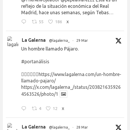
reflejo de la situación económica del Real
Madrid, hace unas semanas, según Tebas…
55
186
X
La Galerna
@lagalerna_
·
29 Mar
Un hombre llamado Pájaro.
#portanálisis
👉🏻👉🏻👉🏻
https://www.lagalerna.com/un-hombre-
llamado-pajaro/
https://x.com/lagalerna_/status/203821635926
4563526/photo/1
4
12
X
La Galerna
@lagalerna_
·
28 Mar