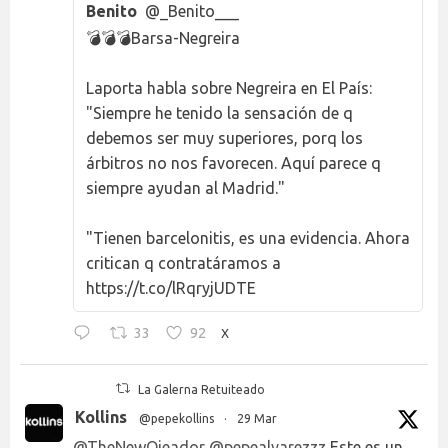
Benito
@_Benito___
💣💣💣Barsa-Negreira
Laporta habla sobre Negreira en El País:
"Siempre he tenido la sensación de q
debemos ser muy superiores, porq los
árbitros no nos favorecen. Aquí parece q
siempre ayudan al Madrid."
"Tienen barcelonitis, es una evidencia. Ahora
critican q contratáramos a
https://t.co/lRqryjUDTE
33
92
X
La Galerna Retuiteado
Kollins
@pepekollins
·
29 Mar
@TheNewOjeador
@pepealvarezzz
Este es un