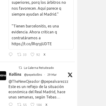
superiores, porq los árbitros no
nos favorecen. Aquí parece q
siempre ayudan al Madrid."
"Tienen barcelonitis, es una
evidencia. Ahora critican q
contratáramos a
https://t.co/lRqryjUDTE
33
92
X
La Galerna Retuiteado
Kollins
@pepekollins
·
29 Mar
@TheNewOjeador
@pepealvarezzz
Este es un reflejo de la situación
económica del Real Madrid, hace
unas semanas, según Tebas…
55
186
X