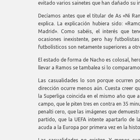
evitado varios sainetes que han dañado su 
Decíamos antes que el titular de As «Ni Ra
explica. La explicación hubiera sido: «R
Madrid». Como sabéis, el interés que te
ocasiones inexistente, pero hay futbolista
futbolísticos son netamente superiores a ot
El estado de forma de Nacho es colosal, herc
llevar a Ramos se tambalea si lo comparamos
Las casualidades lo son porque ocurren p
dirección ocurre menos aún. Cuesta creer q
la Superliga coincida en el mismo año que al
campo, que le piten tres en contra en 35 min
penalti cero, que las imágenes que demuestr
partido, que la UEFA intente apartarlo de 
acuda a la Europa por primera vez en la histo