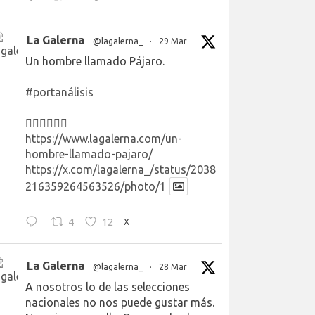
La Galerna
@lagalerna_
·
29 Mar
Un hombre llamado Pájaro.
#portanálisis
👉🏻👉🏻👉🏻
https://www.lagalerna.com/un-
hombre-llamado-pajaro/
https://x.com/lagalerna_/status/2038
216359264563526/photo/1
4
12
X
La Galerna
@lagalerna_
·
28 Mar
A nosotros lo de las selecciones
nacionales no nos puede gustar más.