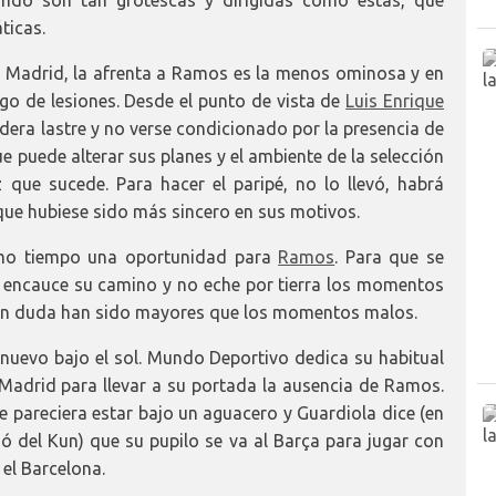
ando son tan grotescas y dirigidas como estas, que
ticas.
l Madrid, la afrenta a Ramos es la menos ominosa y en
sgo de lesiones. Desde el punto de vista de
Luis Enrique
idera lastre y no verse condicionado por la presencia de
ue puede alterar sus planes y el ambiente de la selección
 que sucede. Para hacer el paripé, no lo llevó, habrá
ue hubiese sido más sincero en sus motivos.
smo tiempo una oportunidad para
Ramos
. Para que se
e encauce su camino y no eche por tierra los momentos
sin duda han sido mayores que los momentos malos.
nuevo bajo el sol. Mundo Deportivo dedica su habitual
 Madrid para llevar a su portada la ausencia de Ramos.
ue pareciera estar bajo un aguacero y Guardiola dice (en
ió del Kun) que su pupilo se va al Barça para jugar con
 el Barcelona.