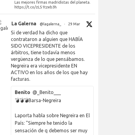
Las mejores firmas madridistas del planeta.
https://t.co/zLS1tzeb3h
La Galerna
@lagalerna_
·
29 Mar
Si de verdad ha dicho que
contrataron a alguien que HABÍA
SIDO VICEPRESIDENTE de los
árbitros, tiene todavía menos
vergüenza de lo que pensábamos.
Negreira era vicepresidente EN
ACTIVO en los años de los que hay
facturas.
Benito
@_Benito___
💣💣💣Barsa-Negreira
Laporta habla sobre Negreira en El
País: "Siempre he tenido la
sensación de q debemos ser muy