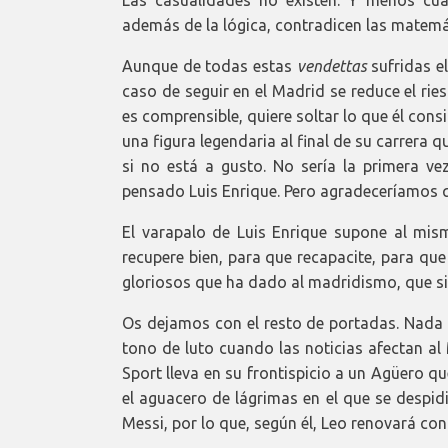
Las casualidades no existen. Y menos cu
además de la lógica, contradicen las matemá
Aunque de todas estas
vendettas
sufridas e
caso de seguir en el Madrid se reduce el rie
es comprensible, quiere soltar lo que él cons
una figura legendaria al final de su carrera q
si no está a gusto. No sería la primera vez
pensado Luis Enrique. Pero agradeceríamos q
El varapalo de Luis Enrique supone al mi
recupere bien, para que recapacite, para qu
gloriosos que ha dado al madridismo, que 
Os dejamos con el resto de portadas. Nada 
tono de luto cuando las noticias afectan al
Sport lleva en su frontispicio a un Agüero q
el aguacero de lágrimas en el que se despid
Messi, por lo que, según él, Leo renovará con