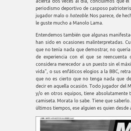
acierta dos veces al día, concluimos que e
periodismo deportivo de casposo patrioteri
jugador malo o
hateable
. Nos parece, de he
le guste mucho a Manolo Lama.
Entendemos también que algunas manifestaci
han sido en ocasiones malinterpretadas. Cua
que no tenía nada que demostrar, no quería 
de experiencia con el que se reencuenta 
considera merecedor a un puesto sin el máx
vida", o sus enfáticos elogios a la BBC, retr
que no es cierto que no tenga nada que d
decir en aquella ocasión. Todo jugador del Ma
y/o en otros equipos, tiene absolutamente
camiseta. Morata lo sabe. Tiene que saberlo
últimos tiempos, ese alguien es quien desde 