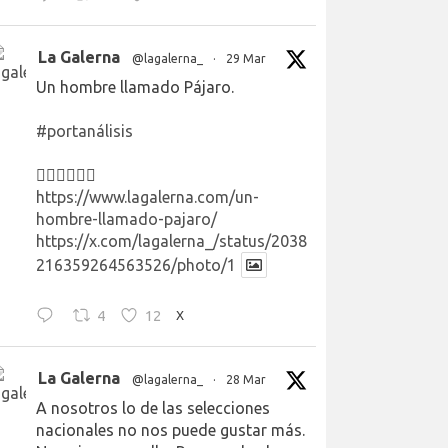
La Galerna
@lagalerna_
·
29 Mar
Un hombre llamado Pájaro.
#portanálisis
👉🏻👉🏻👉🏻
https://www.lagalerna.com/un-
hombre-llamado-pajaro/
https://x.com/lagalerna_/status/2038
216359264563526/photo/1
4
12
X
La Galerna
@lagalerna_
·
28 Mar
A nosotros lo de las selecciones
nacionales no nos puede gustar más.