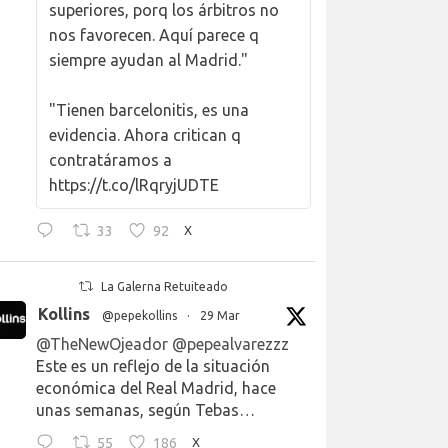
superiores, porq los árbitros no
nos favorecen. Aquí parece q
siempre ayudan al Madrid."
"Tienen barcelonitis, es una
evidencia. Ahora critican q
contratáramos a
https://t.co/lRqryjUDTE
33
92
X
La Galerna Retuiteado
Kollins
@pepekollins
·
29 Mar
@TheNewOjeador
@pepealvarezzz
Este es un reflejo de la situación
económica del Real Madrid, hace
unas semanas, según Tebas…
55
186
X