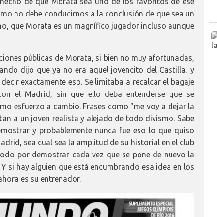
l hecho de que Morata sea uno de los favoritos de ese
smo no debe conducirnos a la conclusión de que sea un
cho, que Morata es un magnífico jugador incluso aunque
ones públicas de Morata, si bien no muy afortunadas,
ndo dijo que ya no era aquel jovencito del Castilla, y
decir exactamente eso. Se limitaba a recalcar el bagaje
con el Madrid, sin que ello deba entenderse que se
imo esfuerzo a cambio. Frases como "me voy a dejar la
atan a un joven realista y alejado de todo divismo. Sabe
emostrar y probablemente nunca fue eso lo que quiso
drid, sea cual sea la amplitud de su historial en el club
 todo por demostrar cada vez que se pone de nuevo la
. Y si hay alguien que está encumbrando esa idea en los
ahora es su entrenador.