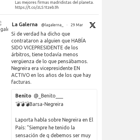
Las mejores firmas madridistas del planeta.
https://t.co/zLS1tzeb3h
La Galerna
@lagalerna_
·
29 Mar
Si de verdad ha dicho que
contrataron a alguien que HABÍA
SIDO VICEPRESIDENTE de los
árbitros, tiene todavía menos
vergüenza de lo que pensábamos.
Negreira era vicepresidente EN
ACTIVO en los años de los que hay
facturas.
Benito
@_Benito___
💣💣💣Barsa-Negreira
Laporta habla sobre Negreira en El
País: "Siempre he tenido la
sensación de q debemos ser muy