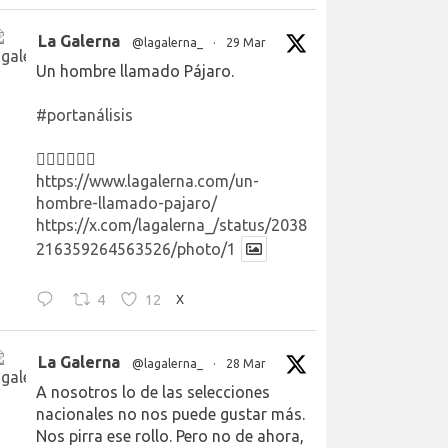
La Galerna
@lagalerna_
·
29 Mar
Un hombre llamado Pájaro.
#portanálisis
👉🏻👉🏻👉🏻
https://www.lagalerna.com/un-
hombre-llamado-pajaro/
https://x.com/lagalerna_/status/2038
216359264563526/photo/1
4
12
X
La Galerna
@lagalerna_
·
28 Mar
A nosotros lo de las selecciones
nacionales no nos puede gustar más.
Nos pirra ese rollo. Pero no de ahora,