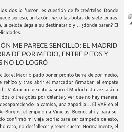
, los dos lo fueron, es cuestión de fe creértelas. Donde
uede ser eso, un tacón,
na
, o las botas de siete leguas.
, la pelota llega a su destinatario y… ¿dónde paran? El
licidades.
IÓN ME PARECE SENCILLO: EL MADRID
A DE POR MEDIO, ENTRE PITOS Y
S NO LO LOGRÓ
illo: el
Madrid
pudo poner pronto tierra de por medio,
 se rehízo y tras abrir el marcador firmaban el empate
id TV
. A mí no me entusiasmó el Madrid esta vez, así en
ar dos o tres goles por delante y ver que no hay manera.
 desapareciendo la camisa, una zapatilla… El VAR en el
De Burgos
, el empujón a Vinicius. Bueno, ahí y para ser
tido confirmó mi vieja teoría: para ser campeón de esto,
o rato, no desfallecer y tener suerte. Normalmente, el