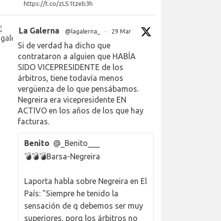
https://t.co/zLS1tzeb3h
La Galerna
@lagalerna_
·
29 Mar
Si de verdad ha dicho que
contrataron a alguien que HABÍA
SIDO VICEPRESIDENTE de los
árbitros, tiene todavía menos
vergüenza de lo que pensábamos.
Negreira era vicepresidente EN
ACTIVO en los años de los que hay
facturas.
Benito
@_Benito___
💣💣💣Barsa-Negreira
Laporta habla sobre Negreira en El
País: "Siempre he tenido la
sensación de q debemos ser muy
superiores, porq los árbitros no