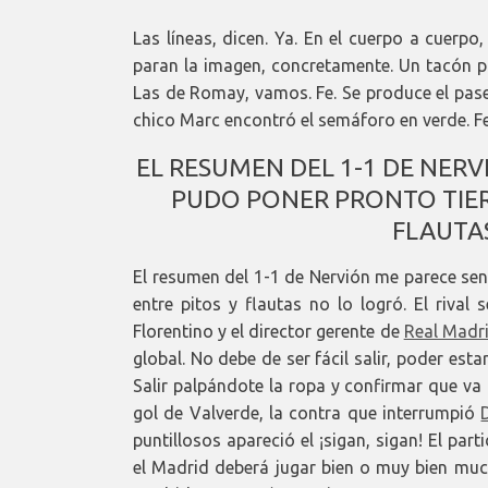
Las líneas, dicen. Ya. En el cuerpo a cuerpo
paran la imagen, concretamente. Un tacón p
Las de Romay, vamos. Fe. Se produce el pase
chico Marc encontró el semáforo en verde. Fe
EL RESUMEN DEL 1-1 DE NERV
PUDO PONER PRONTO TIERR
FLAUTA
El resumen del 1-1 de Nervión me parece senc
entre pitos y flautas no lo logró. El rival
Florentino y el director gerente de
Real Madr
global. No debe de ser fácil salir, poder est
Salir palpándote la ropa y confirmar que va
gol de Valverde, la contra que interrumpió
puntillosos apareció el ¡sigan, sigan! El par
el Madrid deberá jugar bien o muy bien much