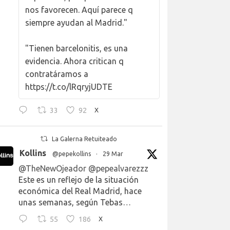
nos favorecen. Aquí parece q
siempre ayudan al Madrid."
"Tienen barcelonitis, es una
evidencia. Ahora critican q
contratáramos a
https://t.co/lRqryjUDTE
33
92
X
La Galerna Retuiteado
Kollins
@pepekollins
·
29 Mar
@TheNewOjeador
@pepealvarezzz
Este es un reflejo de la situación
económica del Real Madrid, hace
unas semanas, según Tebas…
55
186
X