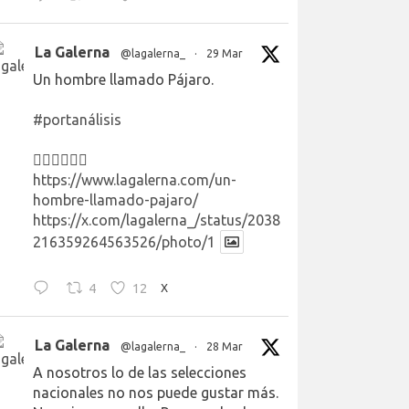
La Galerna
@lagalerna_
·
29 Mar
Un hombre llamado Pájaro.
#portanálisis
👉🏻👉🏻👉🏻
https://www.lagalerna.com/un-
hombre-llamado-pajaro/
https://x.com/lagalerna_/status/2038
216359264563526/photo/1
4
12
X
La Galerna
@lagalerna_
·
28 Mar
A nosotros lo de las selecciones
nacionales no nos puede gustar más.