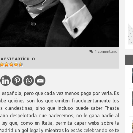
1 comentario
A ESTE ARTÍCULO
a española, pero que cada vez menos paga por verla. Es
sabe quiénes son los que emiten fraudulentamente los
es clandestinas, sino que incluso puede saber “hasta
spaña despelotada que padecemos, no le gana nadie al
ley que, como en Italia, permita capar webs sobre la
adrid un gol legal y mientras lo estás celebrando se te