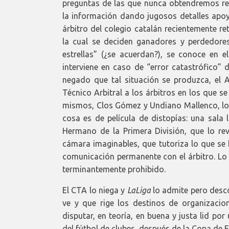
preguntas de las que nunca obtendremos re
la información dando jugosos detalles apoy
árbitro del colegio catalán recientemente r
la cual se deciden ganadores y perdedores
estrellas” (¿se acuerdan?), se conoce en 
interviene en caso de “error catastrófico” 
negado que tal situación se produzca, el 
Técnico Arbitral a los árbitros en los que s
mismos, Clos Gómez y Undiano Mallenco, los
cosa es de película de distopías: una sala
Hermano de la Primera División, que lo r
cámara imaginables, que tutoriza lo que se h
comunicación permanente con el árbitro. Lo 
terminantemente prohibido.
El CTA lo niega y
LaLiga
lo admite pero desc
ve y que rige los destinos de organizacio
disputar, en teoría, en buena y justa lid p
del fútbol de clubes, después de la Copa de 