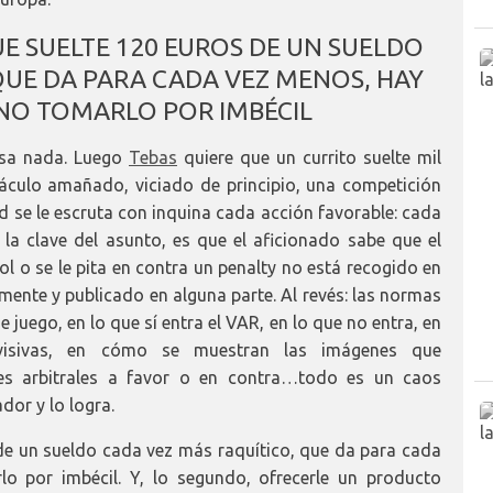
UE SUELTE 120 EUROS DE UN SUELDO
QUE DA PARA CADA VEZ MENOS, HAY
 NO TOMARLO POR IMBÉCIL
asa nada. Luego
Tebas
quiere que un currito suelte mil
áculo amañado, viciado de principio, una competición
 se le escruta con inquina cada acción favorable: cada
, la clave del asunto, es que el aficionado sabe que el
gol o se le pita en contra un penalty no está recogido en
mente y publicado en alguna parte. Al revés: las normas
 juego, en lo que sí entra el VAR, en lo que no entra, en
levisivas, en cómo se muestran las imágenes que
es arbitrales a favor o en contra…todo es un caos
dor y lo logra.
s de un sueldo cada vez más raquítico, que da para cada
o por imbécil. Y, lo segundo, ofrecerle un producto