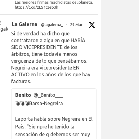
Las mejores firmas madridistas del planeta.
https://t.co/zLS1tzeb3h
La Galerna
@lagalerna_
·
29 Mar
Si de verdad ha dicho que
contrataron a alguien que HABÍA
SIDO VICEPRESIDENTE de los
árbitros, tiene todavía menos
vergüenza de lo que pensábamos.
Negreira era vicepresidente EN
ACTIVO en los años de los que hay
facturas.
Benito
@_Benito___
💣💣💣Barsa-Negreira
Laporta habla sobre Negreira en El
País: "Siempre he tenido la
sensación de q debemos ser muy