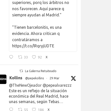
superiores, porq los árbitros no
nos favorecen. Aquí parece q
siempre ayudan al Madrid."
"Tienen barcelonitis, es una
evidencia. Ahora critican q
contratáramos a
https://t.co/lRqryjUDTE
33
92
X
La Galerna Retuiteado
Kollins
@pepekollins
·
29 Mar
@TheNewOjeador
@pepealvarezzz
Este es un reflejo de la situación
económica del Real Madrid, hace
unas semanas, según Tebas…
55
186
X