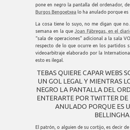
pone en negro la pantalla del ordenador, d
Burgos Bengoetxea
lo ha anulado porque es 
La cosa tiene lo suyo, no me digan que no.
semana en la que
Joan Fábregas, en el diar
“sala de operaciones” adicional a la sala V
respecto de lo que ocurre en los partidos s
videoarbitraje elaborado por la Internationa
esto es ilegal.
TEBAS QUIERE CAPAR WEBS S
UN GOL LEGAL Y MIENTRAS L
NEGRO LA PANTALLA DEL OR
ENTERARTE POR TWITTER DE
ANULADO PORQUE ES UN
BELLINGHA
El patrón, o alguien de su cortijo, es decir de