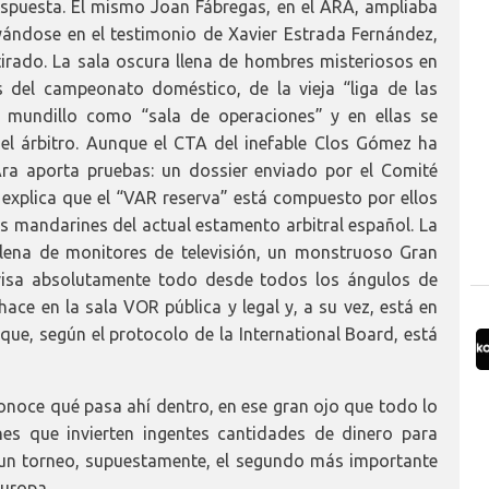
spuesta. El mismo Joan Fábregas, en el ARA, ampliaba
ándose en el testimonio de Xavier Estrada Fernández,
etirado. La sala oscura llena de hombres misteriosos en
 del campeonato doméstico, de la vieja “liga de las
el mundillo como “sala de operaciones” y en ellas se
del árbitro. Aunque el CTA del inefable Clos Gómez ha
Ara aporta pruebas: un dossier enviado por el Comité
e explica que el “VAR reserva” está compuesto por ellos
 mandarines del actual estamento arbitral español. La
 llena de monitores de televisión, un monstruoso Gran
evisa absolutamente todo desde todos los ángulos de
ace en la sala VOR pública y legal y, a su vez, está en
que, según el protocolo de la International Board, está
onoce qué pasa ahí dentro, en ese gran ojo que todo lo
nes que invierten ingentes cantidades de dinero para
or un torneo, supuestamente, el segundo más importante
Europa.