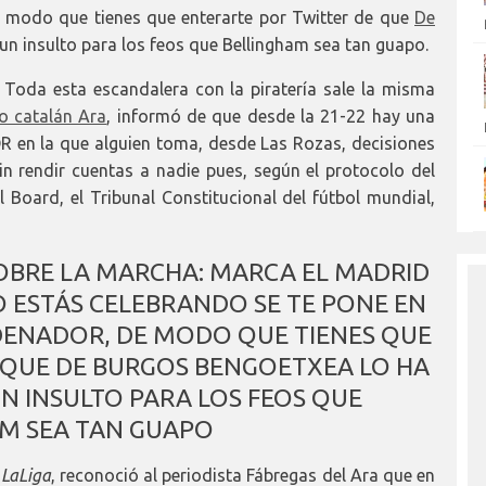
e modo que tienes que enterarte por Twitter de que
De
un insulto para los feos que Bellingham sea tan guapo.
 Toda esta escandalera con la piratería sale la misma
io catalán Ara
, informó de que desde la 21-22 hay una
OR en la que alguien toma, desde Las Rozas, decisiones
in rendir cuentas a nadie pues, según el protocolo del
l Board, el Tribunal Constitucional del fútbol mundial,
OBRE LA MARCHA: MARCA EL MADRID
O ESTÁS CELEBRANDO SE TE PONE EN
DENADOR, DE MODO QUE TIENES QUE
 QUE DE BURGOS BENGOETXEA LO HA
 INSULTO PARA LOS FEOS QUE
M SEA TAN GUAPO
LaLiga
, reconoció al periodista Fábregas del Ara que en