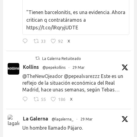
"Tienen barcelonitis, es una evidencia. Ahora
critican q contratáramos a
https://t.co/lRqryjUDTE
33
92
X
La Galerna Retuiteado
Kollins
@pepekollins
·
29 Mar
@TheNewOjeador
@pepealvarezzz
Este es un
reflejo de la situación económica del Real
Madrid, hace unas semanas, según Tebas…
55
186
X
La Galerna
@lagalerna_
·
29 Mar
Un hombre llamado Pájaro.