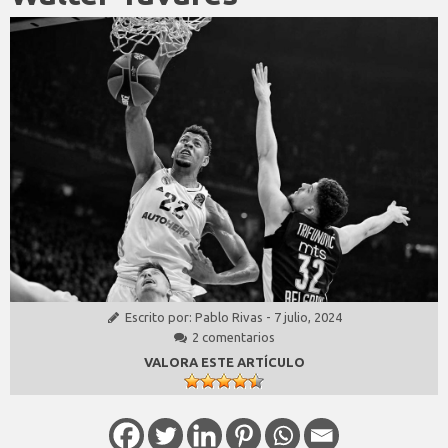
Escrito por:
Pablo Rivas
-
7 julio, 2024
2 comentarios
VALORA ESTE ARTÍCULO