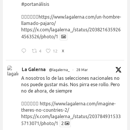
#portanálisis
👉🏻👉🏻👉🏻
https://www.lagalerna.com/un-hombre-
llamado-pajaro/
https://x.com/lagalerna_/status/203821635926
4563526/photo/1
4
12
X
La Galerna
@lagalerna_
·
28 Mar
A nosotros lo de las selecciones nacionales no
nos puede gustar más. Nos pirra ese rollo. Pero
no de ahora, de siempre
👉🏻👉🏻👉🏻
https://www.lagalerna.com/imagine-
theres-no-countries-2/
https://x.com/lagalerna_/status/203784931533
5713071/photo/1
2