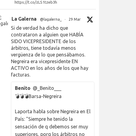
https://t.co/zLS1tzeb3h
La Galerna
@lagalerna_
·
29 Mar
Si de verdad ha dicho que
contrataron a alguien que HABÍA
SIDO VICEPRESIDENTE de los
árbitros, tiene todavía menos
vergüenza de lo que pensábamos.
Negreira era vicepresidente EN
ACTIVO en los años de los que hay
facturas.
Benito
@_Benito___
💣💣💣Barsa-Negreira
Laporta habla sobre Negreira en El
País: "Siempre he tenido la
sensación de q debemos ser muy
superiores, porq los árbitros no