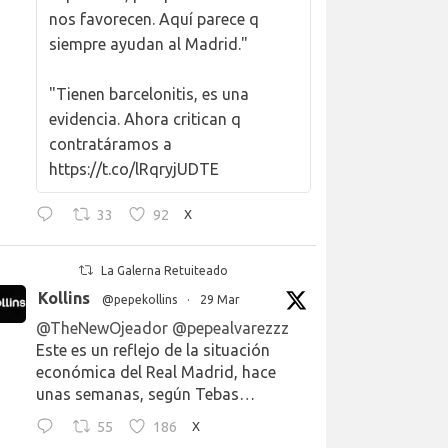
nos favorecen. Aquí parece q
siempre ayudan al Madrid."
"Tienen barcelonitis, es una
evidencia. Ahora critican q
contratáramos a
https://t.co/lRqryjUDTE
33
92
X
La Galerna Retuiteado
Kollins
@pepekollins
·
29 Mar
@TheNewOjeador
@pepealvarezzz
Este es un reflejo de la situación
económica del Real Madrid, hace
unas semanas, según Tebas…
55
186
X