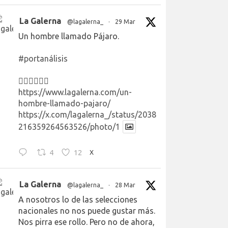
La Galerna
@lagalerna_
·
29 Mar
Un hombre llamado Pájaro.
#portanálisis
👉🏻👉🏻👉🏻
https://www.lagalerna.com/un-
hombre-llamado-pajaro/
https://x.com/lagalerna_/status/2038
216359264563526/photo/1
4
12
X
La Galerna
@lagalerna_
·
28 Mar
A nosotros lo de las selecciones
nacionales no nos puede gustar más.
Nos pirra ese rollo. Pero no de ahora,