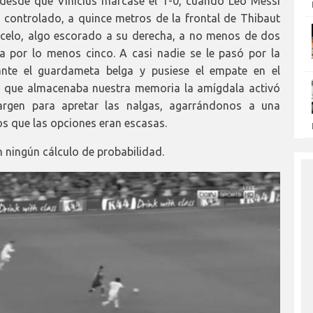
 desde que Vinicius marcase el 1-0, cuando Leo Messi
 controlado, a quince metros de la frontal de Thibaut
rcelo, algo escorado a su derecha, a no menos de dos
a por lo menos cinco. A casi nadie se le pasó por la
ante el guardameta belga y pusiese el empate en el
s que almacenaba nuestra memoria la amígdala activó
rgen para apretar las nalgas, agarrándonos a una
os que las opciones eran escasas.
 ningún cálculo de probabilidad.