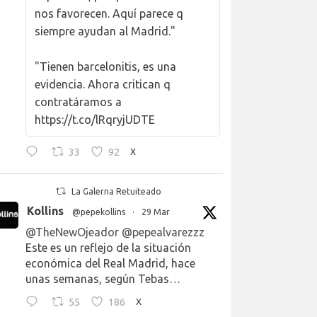
nos favorecen. Aquí parece q
siempre ayudan al Madrid."
"Tienen barcelonitis, es una
evidencia. Ahora critican q
contratáramos a
https://t.co/lRqryjUDTE
33
92
X
La Galerna Retuiteado
Kollins
@pepekollins
·
29 Mar
@TheNewOjeador
@pepealvarezzz
Este es un reflejo de la situación
económica del Real Madrid, hace
unas semanas, según Tebas…
55
186
X