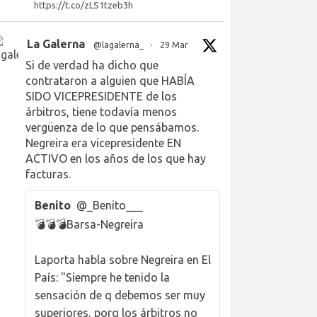
https://t.co/zLS1tzeb3h
La Galerna
@lagalerna_
·
29 Mar
Si de verdad ha dicho que
contrataron a alguien que HABÍA
SIDO VICEPRESIDENTE de los
árbitros, tiene todavía menos
vergüenza de lo que pensábamos.
Negreira era vicepresidente EN
ACTIVO en los años de los que hay
facturas.
Benito
@_Benito___
💣💣💣Barsa-Negreira
Laporta habla sobre Negreira en El
País: "Siempre he tenido la
sensación de q debemos ser muy
superiores, porq los árbitros no