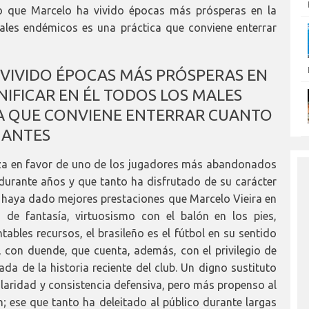
erto que Marcelo ha vivido épocas más prósperas en la
males endémicos es una práctica que conviene enterrar
 VIVIDO ÉPOCAS MÁS PRÓSPERAS EN
NIFICAR EN ÉL TODOS LOS MALES
A QUE CONVIENE ENTERRAR CUANTO
ANTES
a en favor de uno de los jugadores más abandonados
 durante años y que tanto ha disfrutado de su carácter
ue haya dado mejores prestaciones que Marcelo Vieira en
s de fantasía, virtuosismo con el balón en los pies,
bles recursos, el brasileño es el fútbol en su sentido
 con duende, que cuenta, además, con el privilegio de
da de la historia reciente del club. Un digno sustituto
laridad y consistencia defensiva, pero más propenso al
; ese que tanto ha deleitado al público durante largas