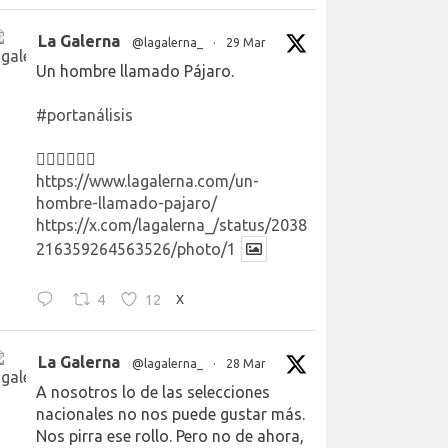
La Galerna
@lagalerna_
·
29 Mar
Un hombre llamado Pájaro.
#portanálisis
👉🏻👉🏻👉🏻
https://www.lagalerna.com/un-
hombre-llamado-pajaro/
https://x.com/lagalerna_/status/2038
216359264563526/photo/1
4
12
X
La Galerna
@lagalerna_
·
28 Mar
A nosotros lo de las selecciones
nacionales no nos puede gustar más.
Nos pirra ese rollo. Pero no de ahora,