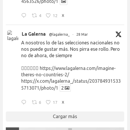
4563526/photo/1
4
12
X
La Galerna
@lagalerna_
·
28 Mar
A nosotros lo de las selecciones nacionales no
nos puede gustar más. Nos pirra ese rollo. Pero
no de ahora, de siempre
👉🏻👉🏻👉🏻
https://www.lagalerna.com/imagine-
theres-no-countries-2/
https://x.com/lagalerna_/status/203784931533
5713071/photo/1
2
6
17
X
Cargar más