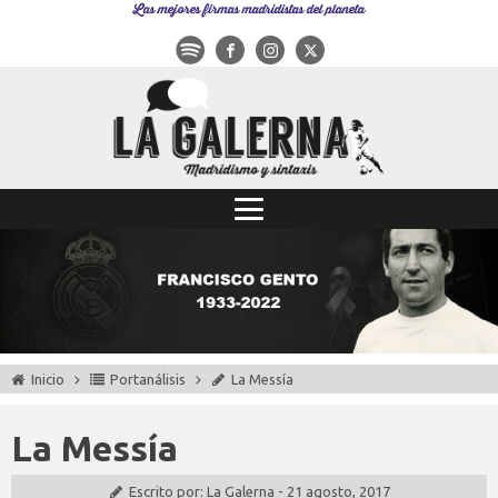
Las mejores firmas madridistas del planeta
Inicio
Portanálisis
La Messía
La Messía
Escrito por:
La Galerna
-
21 agosto, 2017