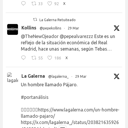
33
92
X
La Galerna Retuiteado
Kollins
@pepekollins
·
29 Mar
@TheNewOjeador
@pepealvarezzz
Este es un
reflejo de la situación económica del Real
Madrid, hace unas semanas, según Tebas…
55
186
X
La Galerna
@lagalerna_
·
29 Mar
Un hombre llamado Pájaro.
#portanálisis
👉🏻👉🏻👉🏻
https://www.lagalerna.com/un-hombre-
llamado-pajaro/
https://x.com/lagalerna_/status/203821635926