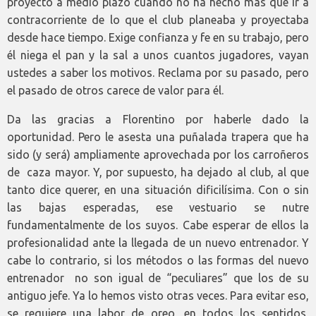
proyecto a medio plazo cuando no ha hecho más que ir a
contracorriente de lo que el club planeaba y proyectaba
desde hace tiempo. Exige confianza y fe en su trabajo, pero
él niega el pan y la sal a unos cuantos jugadores, vayan
ustedes a saber los motivos. Reclama por su pasado, pero
el pasado de otros carece de valor para él.
Da las gracias a Florentino por haberle dado la
oportunidad. Pero le asesta una puñalada trapera que ha
sido (y será) ampliamente aprovechada por los carroñeros
de caza mayor. Y, por supuesto, ha dejado al club, al que
tanto dice querer, en una situación dificilísima. Con o sin
las bajas esperadas, ese vestuario se nutre
fundamentalmente de los suyos. Cabe esperar de ellos la
profesionalidad ante la llegada de un nuevo entrenador. Y
cabe lo contrario, si los métodos o las formas del nuevo
entrenador no son igual de “peculiares” que los de su
antiguo jefe. Ya lo hemos visto otras veces. Para evitar eso,
se requiere una labor de oreo, en todos los sentidos,