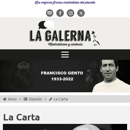
Las mejores firmas madridistas del planeta
Inicio
Opinión
La Carta
La Carta