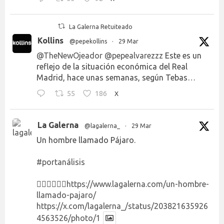
La Galerna Retuiteado
Kollins
@pepekollins
·
29 Mar
@TheNewOjeador
@pepealvarezzz
Este es un
reflejo de la situación económica del Real
Madrid, hace unas semanas, según Tebas…
55
186
X
La Galerna
@lagalerna_
·
29 Mar
Un hombre llamado Pájaro.
#portanálisis
👉🏻👉🏻👉🏻
https://www.lagalerna.com/un-hombre-
llamado-pajaro/
https://x.com/lagalerna_/status/203821635926
4563526/photo/1