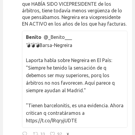
que HABÍA SIDO VICEPRESIDENTE de los
árbitros, tiene todavía menos vergüenza de lo
que pensábamos. Negreira era vicepresidente
EN ACTIVO en los años de los que hay facturas.
Benito
@_Benito___
💣💣💣Barsa-Negreira
Laporta habla sobre Negreira en El País:
"Siempre he tenido la sensación de q
debemos ser muy superiores, porq los
árbitros no nos favorecen. Aquí parece q
siempre ayudan al Madrid."
"Tienen barcelonitis, es una evidencia. Ahora
critican q contratáramos a
https://t.co/lRqryjUDTE
33
92
X