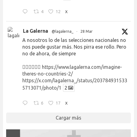
4
12
X
La Galerna
@lagalerna_
·
28 Mar
A nosotros lo de las selecciones nacionales no
nos puede gustar más. Nos pirra ese rollo. Pero
no de ahora, de siempre
👉🏻👉🏻👉🏻
https://www.lagalerna.com/imagine-
theres-no-countries-2/
https://x.com/lagalerna_/status/203784931533
5713071/photo/1
2
6
17
X
Cargar más