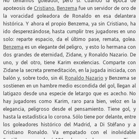
No teníamos goleador, pero sí. Cuando la época de
apoteosis de
Cristiano
,
Benzema
fue un servidor de oro de
la voracidad goleadora de Ronaldo en esa delantera
histórica. Y ahora el propio Benzema, ya sin Cristiano, ha
ido desperezándose, hasta cumplir tres jugadores en uno
solo: reparte espacio, da el último pase, remata, golea.
Benzema
es un elegante del peligro, y esto lo hermana con
dos grandes de eternidad, Zidane, y Ronaldo Nazario. De
uno, y del otro, tiene Karim excelencias. Comparte con
Zidane la secreta premeditación, en la jugada iniciada, con
balón y, sobre todo, sin él.
Ronaldo Nazario
y Benzema se
sostienen en un hambre medio escondida del gol, llegan al
latigazo desde una especie de letargo que es acecho. No
hay jugadores como Karim, raro para bien, veloz en la
elegancia, peligroso desde el pensamiento. Tiene gol, y
hasta la estadística lo corona. Sólo tiene por delante, entre
los goleadores histórico del Madrid, a Di Stéfano y a
Cristiano Ronaldo. Va empatado con el inolvidable