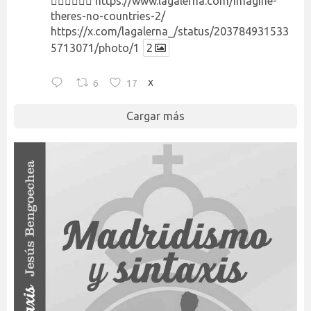
👉🏻👉🏻👉🏻
https://www.lagalerna.com/imagine-
theres-no-countries-2/
https://x.com/lagalerna_/status/203784931533
5713071/photo/1
2
6
17
X
Cargar más