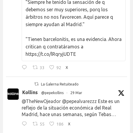
"Siempre he tenido la sensación de q
debemos ser muy superiores, porq los
árbitros no nos favorecen. Aquí parece q
siempre ayudan al Madrid."
"Tienen barcelonitis, es una evidencia. Ahora
critican q contratáramos a
https://t.co/lRqryjUDTE
33
92
X
La Galerna Retuiteado
Kollins
@pepekollins
·
29 Mar
@TheNewOjeador
@pepealvarezzz
Este es un
reflejo de la situación económica del Real
Madrid, hace unas semanas, según Tebas…
55
186
X