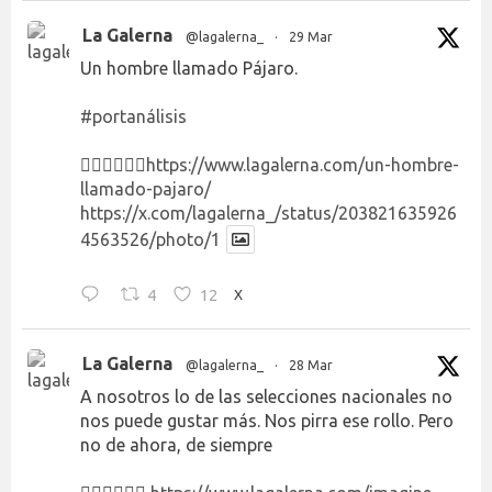
La Galerna
@lagalerna_
·
29 Mar
Un hombre llamado Pájaro.
#portanálisis
👉🏻👉🏻👉🏻
https://www.lagalerna.com/un-hombre-
llamado-pajaro/
https://x.com/lagalerna_/status/203821635926
4563526/photo/1
4
12
X
La Galerna
@lagalerna_
·
28 Mar
A nosotros lo de las selecciones nacionales no
nos puede gustar más. Nos pirra ese rollo. Pero
no de ahora, de siempre