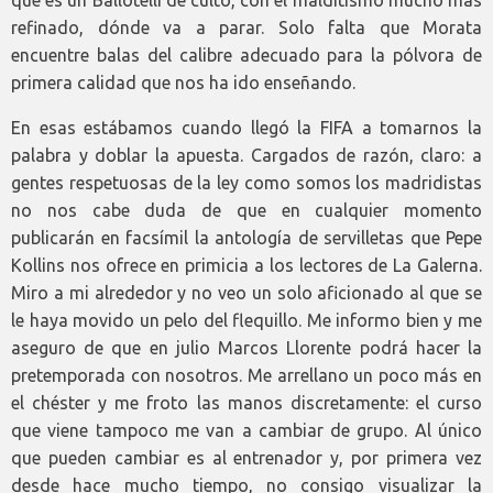
que es un Ballotelli de culto, con el malditismo mucho más
refinado, dónde va a parar. Solo falta que Morata
encuentre balas del calibre adecuado para la pólvora de
primera calidad que nos ha ido enseñando.
En esas estábamos cuando llegó la FIFA a tomarnos la
palabra y doblar la apuesta. Cargados de razón, claro: a
gentes respetuosas de la ley como somos los madridistas
no nos cabe duda de que en cualquier momento
publicarán en facsímil la antología de servilletas que Pepe
Kollins nos ofrece en primicia a los lectores de La Galerna.
Miro a mi alrededor y no veo un solo aficionado al que se
le haya movido un pelo del flequillo. Me informo bien y me
aseguro de que en julio Marcos Llorente podrá hacer la
pretemporada con nosotros. Me arrellano un poco más en
el chéster y me froto las manos discretamente: el curso
que viene tampoco me van a cambiar de grupo. Al único
que pueden cambiar es al entrenador y, por primera vez
desde hace mucho tiempo, no consigo visualizar la