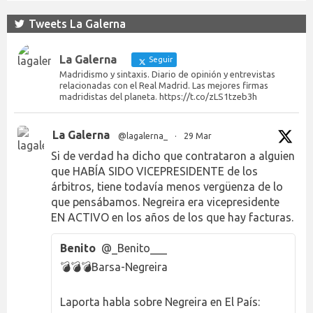
Tweets La Galerna
La Galerna
Seguir
Madridismo y sintaxis. Diario de opinión y entrevistas
relacionadas con el Real Madrid. Las mejores firmas
madridistas del planeta. https://t.co/zLS1tzeb3h
La Galerna
@lagalerna_
·
29 Mar
Si de verdad ha dicho que contrataron a alguien
que HABÍA SIDO VICEPRESIDENTE de los
árbitros, tiene todavía menos vergüenza de lo
que pensábamos. Negreira era vicepresidente
EN ACTIVO en los años de los que hay facturas.
Benito
@_Benito___
💣💣💣Barsa-Negreira
Laporta habla sobre Negreira en El País: