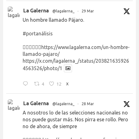
La Galerna
@lagalerna_
·
29 Mar
Un hombre llamado Pájaro.
#portanálisis
👉🏻👉🏻👉🏻
https://www.lagalerna.com/un-hombre-
llamado-pajaro/
https://x.com/lagalerna_/status/203821635926
4563526/photo/1
4
12
X
La Galerna
@lagalerna_
·
28 Mar
A nosotros lo de las selecciones nacionales no
nos puede gustar más. Nos pirra ese rollo. Pero
no de ahora, de siempre