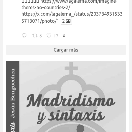
👉🏻👉🏻👉🏻
https://www.lagalerna.com/imagine-
theres-no-countries-2/
https://x.com/lagalerna_/status/203784931533
5713071/photo/1
2
6
17
X
Cargar más