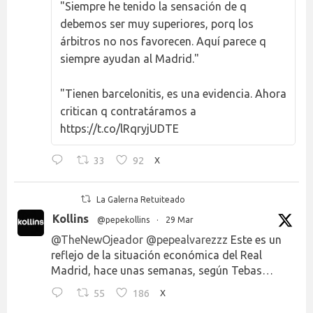
"Siempre he tenido la sensación de q
debemos ser muy superiores, porq los
árbitros no nos favorecen. Aquí parece q
siempre ayudan al Madrid."
"Tienen barcelonitis, es una evidencia. Ahora
critican q contratáramos a
https://t.co/lRqryjUDTE
33
92
X
La Galerna Retuiteado
Kollins
@pepekollins
·
29 Mar
@TheNewOjeador
@pepealvarezzz
Este es un
reflejo de la situación económica del Real
Madrid, hace unas semanas, según Tebas…
55
186
X