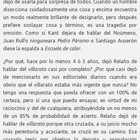
dejó de usarla para sorpresa de todos. Cuando un hombre
disecciona cuidadosamente una cosa y encima encuentra
un modo realmente brillante de designarlo, pero después
prefiere soslayar cosa y término, es una tragedia por
omisión. Como si Kant dejara de hablar del Noúmeno,
Juan Rulfo ninguneara
Pedro Páramo
o Santiago Auserón
diese la espalda a
Escuela de calor
.
¿Por qué, hace por lo menos 4 ó 5 años, dejó Relaño de
hablar del
villarato
casi por completo? ¿Por qué casi dejó
de mencionarlo en sus editoriales diarios cuando era
obvio que el villarato estaba más vigente que nunca? No
tengo una respuesta que pueda ofrecer con un 100% de
certeza, pero sí una que puedo ensayar, en virtud de mi
raciocinio y del de cualquiera, atribuyéndole un no menos
de un 85% de probabilidad de acierto. Relaño dejó de
hablar de
villarato
porque otra cruzada, a su juicio mucho
más perentoria y acuciante, se cruzó en su camino. Esa
cruzada tenía por objetivo la derrota y aniquilación