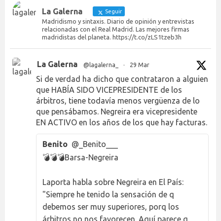
La Galerna
Seguir
Madridismo y sintaxis. Diario de opinión y entrevistas
relacionadas con el Real Madrid. Las mejores firmas
madridistas del planeta. https://t.co/zLS1tzeb3h
La Galerna
@lagalerna_
·
29 Mar
Si de verdad ha dicho que contrataron a alguien
que HABÍA SIDO VICEPRESIDENTE de los
árbitros, tiene todavía menos vergüenza de lo
que pensábamos. Negreira era vicepresidente
EN ACTIVO en los años de los que hay facturas.
Benito
@_Benito___
💣💣💣Barsa-Negreira
Laporta habla sobre Negreira en El País:
"Siempre he tenido la sensación de q
debemos ser muy superiores, porq los
árbitros no nos favorecen. Aquí parece q