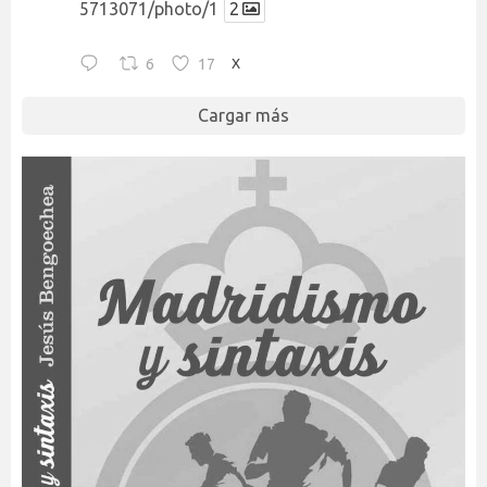
5713071/photo/1
2
6
17
X
Cargar más