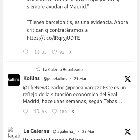
siempre ayudan al Madrid."
"Tienen barcelonitis, es una evidencia. Ahora
critican q contratáramos a
https://t.co/lRqryjUDTE
33
92
X
La Galerna Retuiteado
Kollins
@pepekollins
·
29 Mar
@TheNewOjeador
@pepealvarezzz
Este es un
reflejo de la situación económica del Real
Madrid, hace unas semanas, según Tebas…
55
186
X
La Galerna
@lagalerna_
·
29 Mar