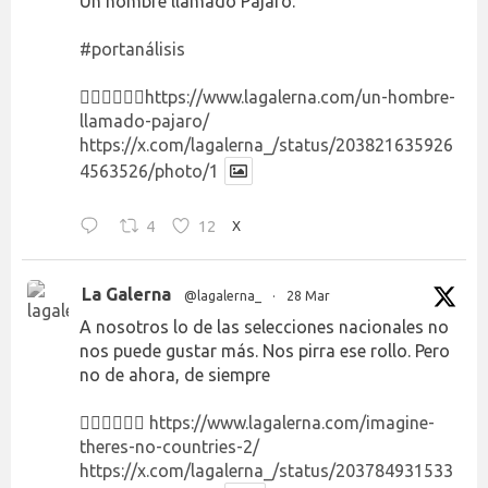
Un hombre llamado Pájaro.
#portanálisis
👉🏻👉🏻👉🏻
https://www.lagalerna.com/un-hombre-
llamado-pajaro/
https://x.com/lagalerna_/status/203821635926
4563526/photo/1
4
12
X
La Galerna
@lagalerna_
·
28 Mar
A nosotros lo de las selecciones nacionales no
nos puede gustar más. Nos pirra ese rollo. Pero
no de ahora, de siempre
👉🏻👉🏻👉🏻
https://www.lagalerna.com/imagine-
theres-no-countries-2/
https://x.com/lagalerna_/status/203784931533