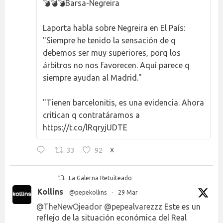
💣💣💣Barsa-Negreira
Laporta habla sobre Negreira en El País:
"Siempre he tenido la sensación de q
debemos ser muy superiores, porq los
árbitros no nos favorecen. Aquí parece q
siempre ayudan al Madrid."
"Tienen barcelonitis, es una evidencia. Ahora
critican q contratáramos a
https://t.co/lRqryjUDTE
33
92
X
La Galerna Retuiteado
Kollins
@pepekollins
·
29 Mar
@TheNewOjeador
@pepealvarezzz
Este es un
reflejo de la situación económica del Real