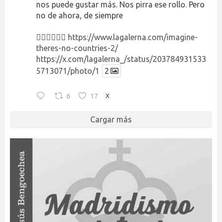
nos puede gustar más. Nos pirra ese rollo. Pero
no de ahora, de siempre
👉🏻👉🏻👉🏻
https://www.lagalerna.com/imagine-
theres-no-countries-2/
https://x.com/lagalerna_/status/203784931533
5713071/photo/1
2
6
17
X
Cargar más