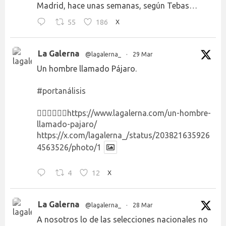
Madrid, hace unas semanas, según Tebas…
55
186
X
La Galerna
@lagalerna_
·
29 Mar
Un hombre llamado Pájaro.
#portanálisis
👉🏻👉🏻👉🏻
https://www.lagalerna.com/un-hombre-
llamado-pajaro/
https://x.com/lagalerna_/status/203821635926
4563526/photo/1
4
12
X
La Galerna
@lagalerna_
·
28 Mar
A nosotros lo de las selecciones nacionales no