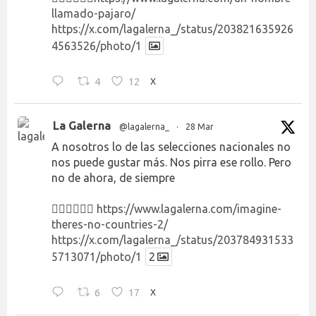
llamado-pajaro/
https://x.com/lagalerna_/status/203821635926
4563526/photo/1
4
12
X
La Galerna
@lagalerna_
·
28 Mar
A nosotros lo de las selecciones nacionales no
nos puede gustar más. Nos pirra ese rollo. Pero
no de ahora, de siempre
👉🏻👉🏻👉🏻
https://www.lagalerna.com/imagine-
theres-no-countries-2/
https://x.com/lagalerna_/status/203784931533
5713071/photo/1
2
6
17
X