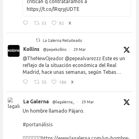
critican q contratáramos a
https://t.co/lRqryjUDTE
33
92
X
La Galerna Retuiteado
Kollins
@pepekollins
·
29 Mar
@TheNewOjeador
@pepealvarezzz
Este es un
reflejo de la situación económica del Real
Madrid, hace unas semanas, según Tebas…
55
186
X
La Galerna
@lagalerna_
·
29 Mar
Un hombre llamado Pájaro.
#portanálisis
👉🏻👉🏻👉🏻
https://www.lagalerna.com/un-hombre-