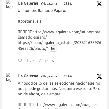
La Galerna
@lagalerna_
·
29 Mar
Un hombre llamado Pájaro.
#portanálisis
👉🏻👉🏻👉🏻
https://www.lagalerna.com/un-hombre-
llamado-pajaro/
https://x.com/lagalerna_/status/203821635926
4563526/photo/1
4
12
X
La Galerna
@lagalerna_
·
28 Mar
A nosotros lo de las selecciones nacionales no
nos puede gustar más. Nos pirra ese rollo. Pero
no de ahora, de siempre
👉🏻👉🏻👉🏻
https://www.lagalerna.com/imagine-