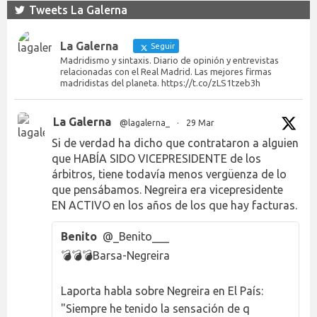
Tweets La Galerna
La Galerna
Seguir
Madridismo y sintaxis. Diario de opinión y entrevistas
relacionadas con el Real Madrid. Las mejores firmas
madridistas del planeta. https://t.co/zLS1tzeb3h
La Galerna
@lagalerna_
·
29 Mar
Si de verdad ha dicho que contrataron a alguien
que HABÍA SIDO VICEPRESIDENTE de los
árbitros, tiene todavía menos vergüenza de lo
que pensábamos. Negreira era vicepresidente
EN ACTIVO en los años de los que hay facturas.
Benito
@_Benito___
💣💣💣Barsa-Negreira
Laporta habla sobre Negreira en El País:
"Siempre he tenido la sensación de q