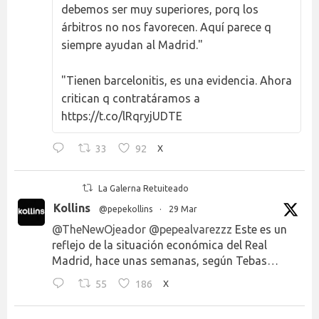
debemos ser muy superiores, porq los
árbitros no nos favorecen. Aquí parece q
siempre ayudan al Madrid."
"Tienen barcelonitis, es una evidencia. Ahora
critican q contratáramos a
https://t.co/lRqryjUDTE
33
92
X
La Galerna Retuiteado
Kollins
@pepekollins
·
29 Mar
@TheNewOjeador
@pepealvarezzz
Este es un
reflejo de la situación económica del Real
Madrid, hace unas semanas, según Tebas…
55
186
X