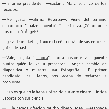
—¡Enorme presidente! ­ —exclama Marc, el chico de los
recados.
—Me gusta —afirma Reverter—. Viene del término
económico “apalancamiento”. Tiene fuerza. ¿Cómo no se
nos ocurrió, Ángels?
La jefa de marketing frunce el ceño detrás de sus enormes
gafas de pasta.
—Vale, elegida “
palanca
”, ahora pasamos al siguiente
punto: quién lo va a presentar —Ángels cambia de
diapositiva y muestra una fotografía—. El primer
candidato, Ibai Llanos, nos acaba de rechazar la
propuesta.
—Eso es que no le habéis ofrecido sufiente dinero —incide
Laporta con suficiencia.
—Sí, le hemos ofrecido mucho dinero, Joan ­ —responde