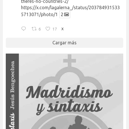
theres-no-countries-2/
https://x.com/lagalerna_/status/203784931533
5713071/photo/1
2
6
17
X
Cargar más