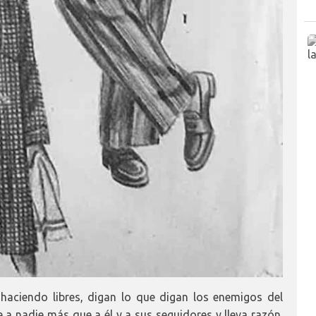
aciendo libres, digan lo que digan los enemigos del
 a nadie más que a él y a sus seguidores y lleva razón.