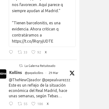
nos favorecen. Aquí parece q
siempre ayudan al Madrid."
"Tienen barcelonitis, es una
evidencia. Ahora critican q
contratáramos a
https://t.co/lRqryjUDTE
33
92
X
La Galerna Retuiteado
Kollins
@pepekollins
·
29 Mar
@TheNewOjeador
@pepealvarezzz
Este es un reflejo de la situación
económica del Real Madrid, hace
unas semanas, según Tebas…
55
186
X