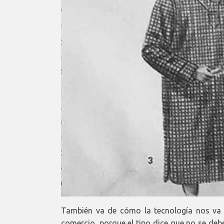
También va de cómo la tecnología nos va h
comercio, porque el tipo dice que no se debe