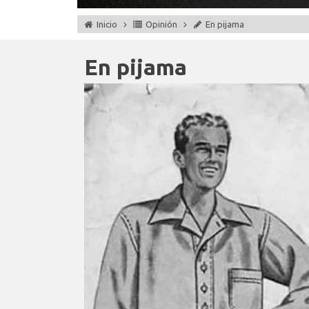
Inicio
Opinión
En pijama
En pijama