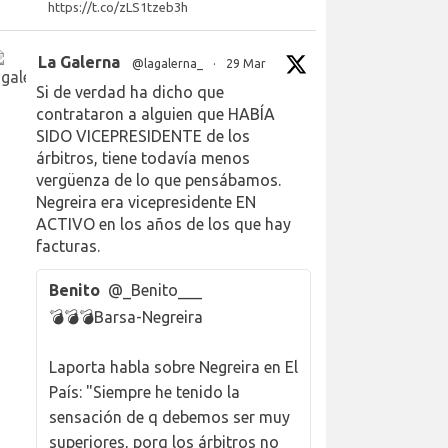
https://t.co/zLS1tzeb3h
La Galerna
@lagalerna_
·
29 Mar
Si de verdad ha dicho que
contrataron a alguien que HABÍA
SIDO VICEPRESIDENTE de los
árbitros, tiene todavía menos
vergüenza de lo que pensábamos.
Negreira era vicepresidente EN
ACTIVO en los años de los que hay
facturas.
Benito
@_Benito___
💣💣💣Barsa-Negreira
Laporta habla sobre Negreira en El
País: "Siempre he tenido la
sensación de q debemos ser muy
superiores, porq los árbitros no