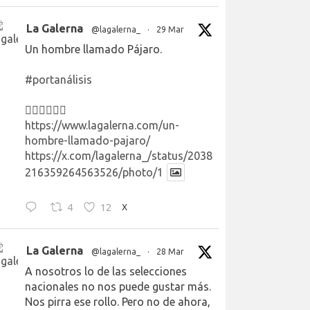
La Galerna
@lagalerna_
·
29 Mar
Un hombre llamado Pájaro.
#portanálisis
👉🏻👉🏻👉🏻
https://www.lagalerna.com/un-
hombre-llamado-pajaro/
https://x.com/lagalerna_/status/2038
216359264563526/photo/1
4
12
X
La Galerna
@lagalerna_
·
28 Mar
A nosotros lo de las selecciones
nacionales no nos puede gustar más.
Nos pirra ese rollo. Pero no de ahora,