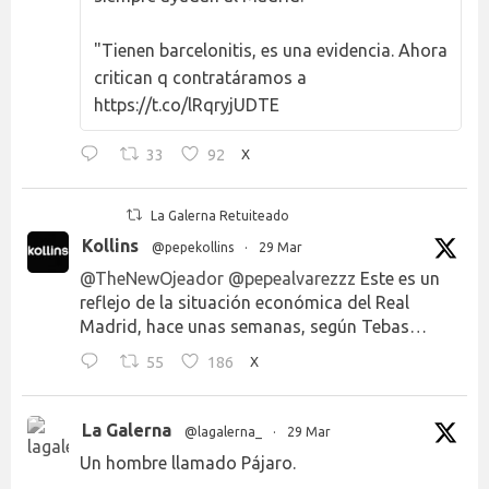
"Tienen barcelonitis, es una evidencia. Ahora
critican q contratáramos a
https://t.co/lRqryjUDTE
33
92
X
La Galerna Retuiteado
Kollins
@pepekollins
·
29 Mar
@TheNewOjeador
@pepealvarezzz
Este es un
reflejo de la situación económica del Real
Madrid, hace unas semanas, según Tebas…
55
186
X
La Galerna
@lagalerna_
·
29 Mar
Un hombre llamado Pájaro.