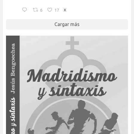
6
17
X
Cargar más