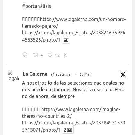
#portanálisis
👉🏻👉🏻👉🏻
https://www.lagalerna.com/un-hombre-
llamado-pajaro/
https://x.com/lagalerna_/status/203821635926
4563526/photo/1
4
12
X
La Galerna
@lagalerna_
·
28 Mar
A nosotros lo de las selecciones nacionales no
nos puede gustar más. Nos pirra ese rollo. Pero
no de ahora, de siempre
👉🏻👉🏻👉🏻
https://www.lagalerna.com/imagine-
theres-no-countries-2/
https://x.com/lagalerna_/status/203784931533
5713071/photo/1
2