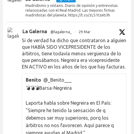
Madridismo y sintaxis. Diario de opinión y entrevistas
relacionadas con el Real Madrid. Las mejores firmas
madridistas del planeta. https://t.co/zLS1tzeb3h
La Galerna
@lagalerna_
·
29 Mar
Si de verdad ha dicho que contrataron a alguien
que HABÍA SIDO VICEPRESIDENTE de los
árbitros, tiene todavía menos vergüenza de lo
que pensábamos. Negreira era vicepresidente
EN ACTIVO en los años de los que hay facturas.
Benito
@_Benito___
💣💣💣Barsa-Negreira
Laporta habla sobre Negreira en El País:
"Siempre he tenido la sensación de q
debemos ser muy superiores, porq los
árbitros no nos favorecen. Aquí parece q
siempre ayudan al Madrid."