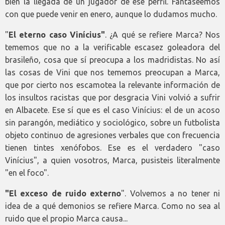
bien la llegada de un jugador de ese perfil. Fantaseemos
con que puede venir en enero, aunque lo dudamos mucho.
"
El eterno caso Vinícius"
. ¿A qué se refiere Marca? Nos
tememos que no a la verificable escasez goleadora del
brasileño, cosa que sí preocupa a los madridistas. No así
las cosas de Vini que nos tememos preocupan a Marca,
que por cierto nos escamotea la relevante información de
los insultos racistas que por desgracia Vini volvió a sufrir
en Albacete. Ese sí que es el caso Vinícius: el de un acoso
sin parangón, mediático y sociológico, sobre un futbolista
objeto continuo de agresiones verbales que con frecuencia
tienen tintes xenófobos. Ese es el verdadero "caso
Vinícius", a quien vosotros, Marca, pusisteis literalmente
"en el foco".
"El exceso de ruido externo
". Volvemos a no tener ni
idea de a qué demonios se refiere Marca. Como no sea al
ruido que el propio Marca causa...