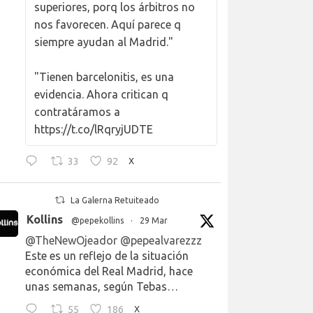
superiores, porq los árbitros no
nos favorecen. Aquí parece q
siempre ayudan al Madrid."
"Tienen barcelonitis, es una
evidencia. Ahora critican q
contratáramos a
https://t.co/lRqryjUDTE
33
92
X
La Galerna Retuiteado
Kollins
@pepekollins
·
29 Mar
@TheNewOjeador
@pepealvarezzz
Este es un reflejo de la situación
económica del Real Madrid, hace
unas semanas, según Tebas…
55
186
X