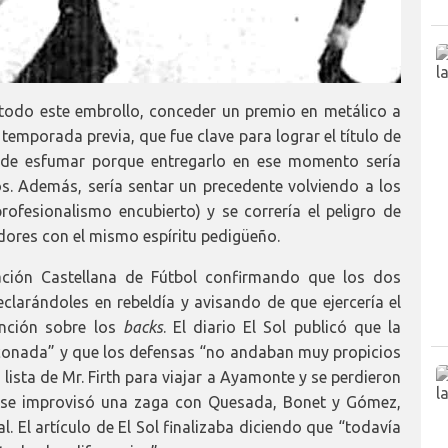
 todo este embrollo, conceder un premio en metálico a
 temporada previa, que fue clave para lograr el título de
 de esfumar porque entregarlo en ese momento sería
os. Además, sería sentar un precedente volviendo a los
fesionalismo encubierto) y se correría el peligro de
adores con el mismo espíritu pedigüeño.
ración Castellana de Fútbol confirmando que los dos
eclarándoles en rebeldía y avisando de que ejercería el
ención sobre los
backs
. El diario El Sol publicó que la
enconada” y que los defensas “no andaban muy propicios
 lista de Mr. Firth para viajar a Ayamonte y se perdieron
e se improvisó una zaga con Quesada, Bonet y Gómez,
. El artículo de El Sol finalizaba diciendo que “todavía