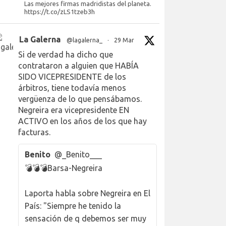
Las mejores firmas madridistas del planeta.
https://t.co/zLS1tzeb3h
La Galerna
@lagalerna_
·
29 Mar
Si de verdad ha dicho que
contrataron a alguien que HABÍA
SIDO VICEPRESIDENTE de los
árbitros, tiene todavía menos
vergüenza de lo que pensábamos.
Negreira era vicepresidente EN
ACTIVO en los años de los que hay
facturas.
Benito
@_Benito___
💣💣💣Barsa-Negreira
Laporta habla sobre Negreira en El
País: "Siempre he tenido la
sensación de q debemos ser muy