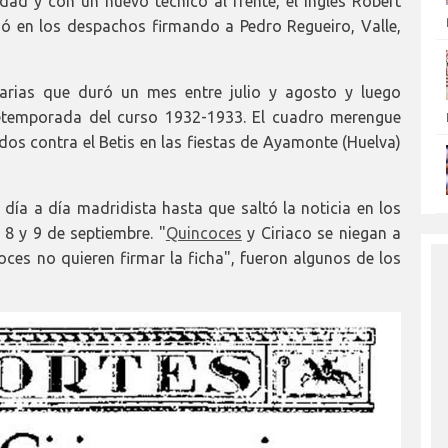
ad y con un nuevo técnico al frente, el inglés Robert
ovió en los despachos firmando a Pedro Regueiro, Valle,
narias que duró un mes entre julio y agosto y luego
pretemporada del curso 1932-1933. El cuadro merengue
 dos contra el Betis en las fiestas de Ayamonte (Huelva)
 día a día madridista hasta que saltó la noticia en los
 8 y 9 de septiembre. "
Quincoces
y Ciriaco se niegan a
coces no quieren firmar la ficha", fueron algunos de los