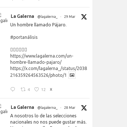
La Galerna
@lagalerna_
·
29 Mar
Un hombre llamado Pájaro.
#portanálisis
👉🏻👉🏻👉🏻
https://www.lagalerna.com/un-
hombre-llamado-pajaro/
https://x.com/lagalerna_/status/2038
216359264563526/photo/1
4
12
X
La Galerna
@lagalerna_
·
28 Mar
A nosotros lo de las selecciones
nacionales no nos puede gustar más.