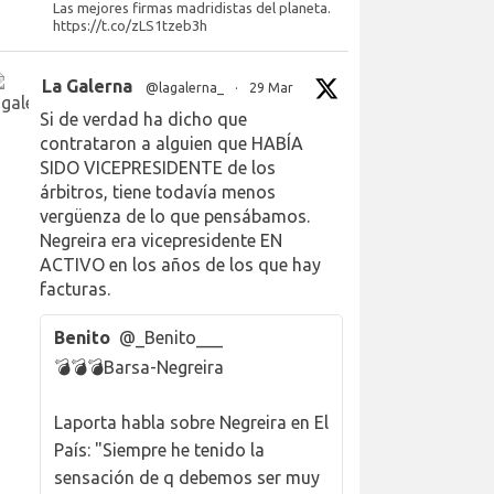
Las mejores firmas madridistas del planeta.
https://t.co/zLS1tzeb3h
La Galerna
@lagalerna_
·
29 Mar
Si de verdad ha dicho que
contrataron a alguien que HABÍA
SIDO VICEPRESIDENTE de los
árbitros, tiene todavía menos
vergüenza de lo que pensábamos.
Negreira era vicepresidente EN
ACTIVO en los años de los que hay
facturas.
Benito
@_Benito___
💣💣💣Barsa-Negreira
Laporta habla sobre Negreira en El
País: "Siempre he tenido la
sensación de q debemos ser muy