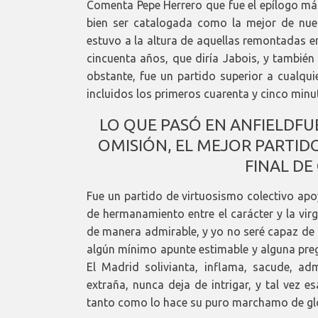
Comenta Pepe Herrero que fue el epílogo m
bien ser catalogada como la mejor de nues
estuvo a la altura de aquellas remontadas e
cincuenta años, que diría Jabois, y también 
obstante, fue un partido superior a cualqui
incluidos los primeros cuarenta y cinco min
LO QUE PASÓ EN ANFIELDFU
OMISIÓN, EL MEJOR PARTID
FINAL DE
Fue un partido de virtuosismo colectivo ap
de hermanamiento entre el carácter y la vir
de manera admirable, y yo no seré capaz de 
algún mínimo apunte estimable y alguna preg
El Madrid solivianta, inflama, sacude, ad
extraña, nunca deja de intrigar, y tal vez e
tanto como lo hace su puro marchamo de glo