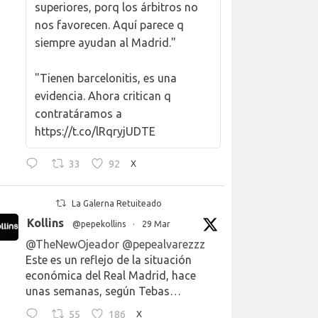
superiores, porq los árbitros no
nos favorecen. Aquí parece q
siempre ayudan al Madrid."
"Tienen barcelonitis, es una
evidencia. Ahora critican q
contratáramos a
https://t.co/lRqryjUDTE
33
92
X
La Galerna Retuiteado
Kollins
@pepekollins
·
29 Mar
@TheNewOjeador
@pepealvarezzz
Este es un reflejo de la situación
económica del Real Madrid, hace
unas semanas, según Tebas…
55
186
X