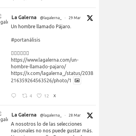
La Galerna
@lagalerna_
·
29 Mar
Un hombre llamado Pájaro.
#portanálisis
👉🏻👉🏻👉🏻
https://www.lagalerna.com/un-
hombre-llamado-pajaro/
https://x.com/lagalerna_/status/2038
216359264563526/photo/1
4
12
X
La Galerna
@lagalerna_
·
28 Mar
A nosotros lo de las selecciones
nacionales no nos puede gustar más.