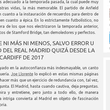
ás adecuado a la temporada pasada, la cual puede muy
tras vidas, la más memorable. El partido de Anfield
n cuanto a la instauración de recuerdos para dentro de
en cuanto a épica. En lo estrictamente futbolístico, no
era de los que nos electrizaron la temporada anterior,
utos de Stamford Bridge, tan demoledores y perfectos.
E NI MÁS NI MENOS, SALVO ERROR U
O DEL REAL MADRID QUIZÁ DESDE LA
 CARDIFF DE 2017
oyado en la autoconfianza más indesmayable, un canto
guería.
Joe Llorente
lo explicó en estas mismas páginas
hacer más que un ejercicio de redundancia con, tal vez,
unta. El Madrid, hasta cuando cautiva, deja preguntas.
mira y entretiene, pero junto a todo ello, de manera
sa intriga convierta al Madrid en objeto de fascinación
ria.