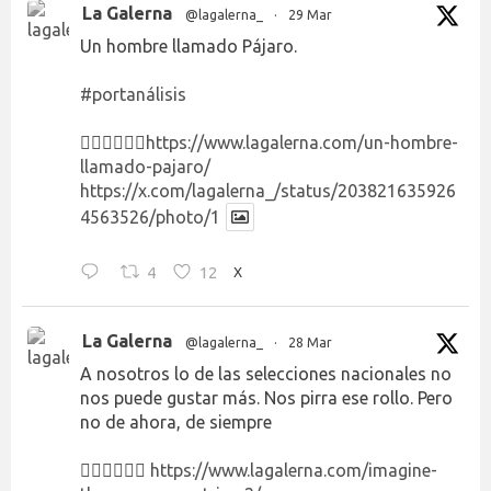
La Galerna
@lagalerna_
·
29 Mar
Un hombre llamado Pájaro.
#portanálisis
👉🏻👉🏻👉🏻
https://www.lagalerna.com/un-hombre-
llamado-pajaro/
https://x.com/lagalerna_/status/203821635926
4563526/photo/1
4
12
X
La Galerna
@lagalerna_
·
28 Mar
A nosotros lo de las selecciones nacionales no
nos puede gustar más. Nos pirra ese rollo. Pero
no de ahora, de siempre
👉🏻👉🏻👉🏻
https://www.lagalerna.com/imagine-