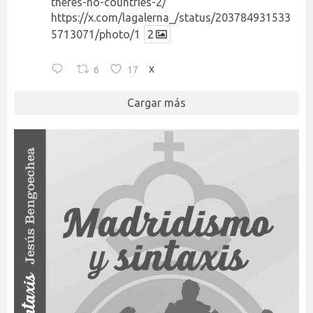
theres-no-countries-2/
https://x.com/lagalerna_/status/203784931533
5713071/photo/1
2
6
17
X
Cargar más