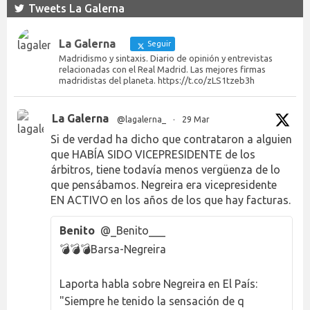
Tweets La Galerna
La Galerna
Seguir
Madridismo y sintaxis. Diario de opinión y entrevistas
relacionadas con el Real Madrid. Las mejores firmas
madridistas del planeta. https://t.co/zLS1tzeb3h
La Galerna
@lagalerna_
·
29 Mar
Si de verdad ha dicho que contrataron a alguien
que HABÍA SIDO VICEPRESIDENTE de los
árbitros, tiene todavía menos vergüenza de lo
que pensábamos. Negreira era vicepresidente
EN ACTIVO en los años de los que hay facturas.
Benito
@_Benito___
💣💣💣Barsa-Negreira
Laporta habla sobre Negreira en El País:
"Siempre he tenido la sensación de q