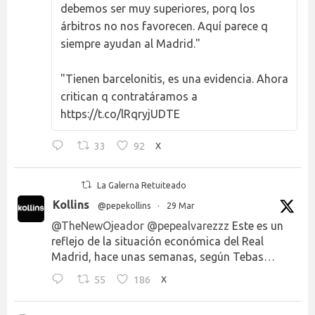
debemos ser muy superiores, porq los
árbitros no nos favorecen. Aquí parece q
siempre ayudan al Madrid."
"Tienen barcelonitis, es una evidencia. Ahora
critican q contratáramos a
https://t.co/lRqryjUDTE
33
92
X
La Galerna Retuiteado
Kollins
@pepekollins
·
29 Mar
@TheNewOjeador
@pepealvarezzz
Este es un
reflejo de la situación económica del Real
Madrid, hace unas semanas, según Tebas…
55
186
X