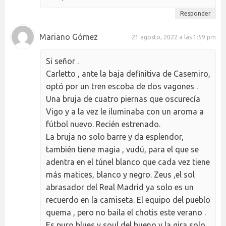
Responder
Mariano Gómez
21 agosto, 2022 a las 1:59 pm
Si señor .
Carletto , ante la baja definitiva de Casemiro,
optó por un tren escoba de dos vagones .
Una bruja de cuatro piernas que oscurecía
Vigo y a la vez le iluminaba con un aroma a
fútbol nuevo. Recién estrenado.
La bruja no solo barre y da esplendor,
también tiene magia , vudú, para el que se
adentra en el túnel blanco que cada vez tiene
más matices, blanco y negro. Zeus ,el sol
abrasador del Real Madrid ya solo es un
recuerdo en la camiseta. El equipo del pueblo
quema , pero no baila el chotis este verano .
Es puro blues y soul del bueno y la gira solo