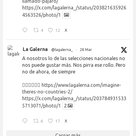
llamado-pajaro/
https://x.com/lagalerna_/status/203821635926
4563526/photo/1
4
12
X
La Galerna
@lagalerna_
·
28 Mar
A nosotros lo de las selecciones nacionales no
nos puede gustar más. Nos pirra ese rollo. Pero
no de ahora, de siempre
👉🏻👉🏻👉🏻
https://www.lagalerna.com/imagine-
theres-no-countries-2/
https://x.com/lagalerna_/status/203784931533
5713071/photo/1
2
6
17
X
Cargar más