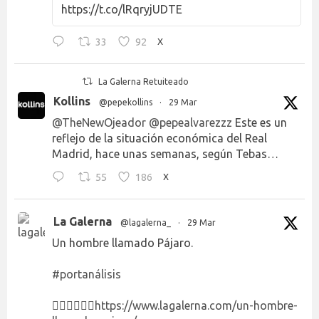
https://t.co/lRqryjUDTE
33
92
X
La Galerna Retuiteado
Kollins
@pepekollins
·
29 Mar
@TheNewOjeador
@pepealvarezzz
Este es un
reflejo de la situación económica del Real
Madrid, hace unas semanas, según Tebas…
55
186
X
La Galerna
@lagalerna_
·
29 Mar
Un hombre llamado Pájaro.
#portanálisis
👉🏻👉🏻👉🏻
https://www.lagalerna.com/un-hombre-