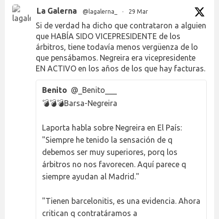
La Galerna
@lagalerna_
·
29 Mar
Si de verdad ha dicho que contrataron a alguien
que HABÍA SIDO VICEPRESIDENTE de los
árbitros, tiene todavía menos vergüenza de lo
que pensábamos. Negreira era vicepresidente
EN ACTIVO en los años de los que hay facturas.
Benito
@_Benito___
💣💣💣Barsa-Negreira
Laporta habla sobre Negreira en El País:
"Siempre he tenido la sensación de q
debemos ser muy superiores, porq los
árbitros no nos favorecen. Aquí parece q
siempre ayudan al Madrid."
"Tienen barcelonitis, es una evidencia. Ahora
critican q contratáramos a