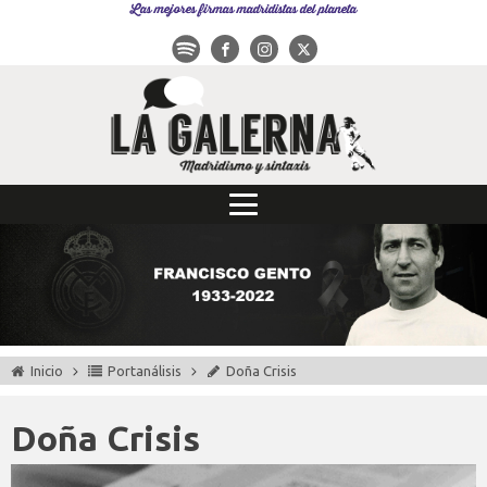
Las mejores firmas madridistas del planeta
Inicio
Portanálisis
Doña Crisis
Doña Crisis