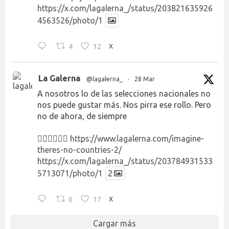
https://x.com/lagalerna_/status/203821635926
4563526/photo/1
4
12
X
La Galerna
@lagalerna_
·
28 Mar
A nosotros lo de las selecciones nacionales no
nos puede gustar más. Nos pirra ese rollo. Pero
no de ahora, de siempre
👉🏻👉🏻👉🏻
https://www.lagalerna.com/imagine-
theres-no-countries-2/
https://x.com/lagalerna_/status/203784931533
5713071/photo/1
2
6
17
X
Cargar más