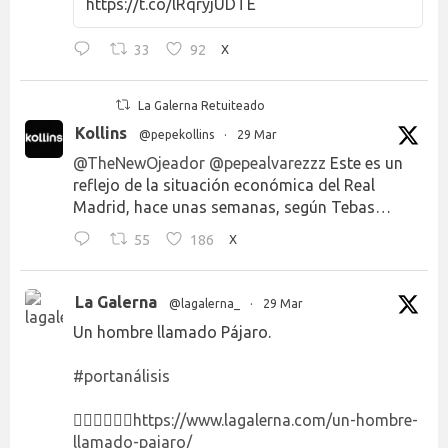
https://t.co/lRqryjUDTE
33
92
X
La Galerna Retuiteado
Kollins
@pepekollins
·
29 Mar
@TheNewOjeador
@pepealvarezzz
Este es un
reflejo de la situación económica del Real
Madrid, hace unas semanas, según Tebas…
55
186
X
La Galerna
@lagalerna_
·
29 Mar
Un hombre llamado Pájaro.
#portanálisis
👉🏻👉🏻👉🏻
https://www.lagalerna.com/un-hombre-
llamado-pajaro/