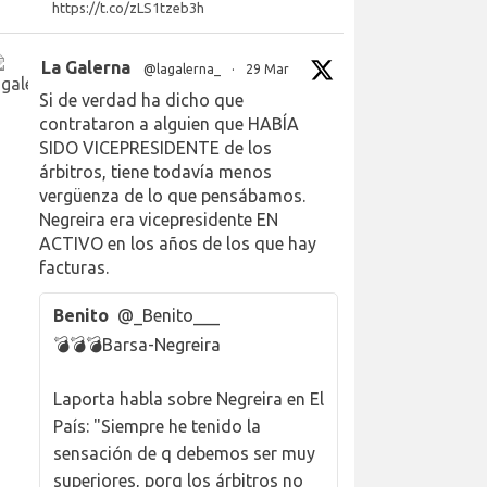
https://t.co/zLS1tzeb3h
La Galerna
@lagalerna_
·
29 Mar
Si de verdad ha dicho que
contrataron a alguien que HABÍA
SIDO VICEPRESIDENTE de los
árbitros, tiene todavía menos
vergüenza de lo que pensábamos.
Negreira era vicepresidente EN
ACTIVO en los años de los que hay
facturas.
Benito
@_Benito___
💣💣💣Barsa-Negreira
Laporta habla sobre Negreira en El
País: "Siempre he tenido la
sensación de q debemos ser muy
superiores, porq los árbitros no