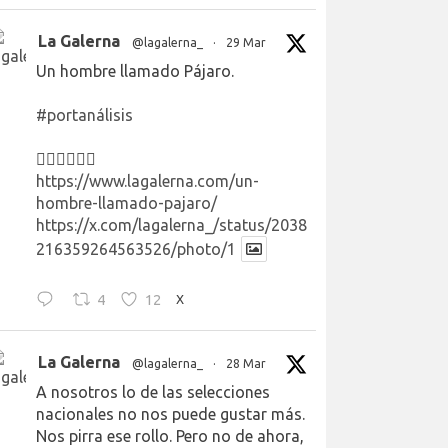
La Galerna
@lagalerna_
·
29 Mar
Un hombre llamado Pájaro.
#portanálisis
👉🏻👉🏻👉🏻
https://www.lagalerna.com/un-
hombre-llamado-pajaro/
https://x.com/lagalerna_/status/2038
216359264563526/photo/1
4
12
X
La Galerna
@lagalerna_
·
28 Mar
A nosotros lo de las selecciones
nacionales no nos puede gustar más.
Nos pirra ese rollo. Pero no de ahora,