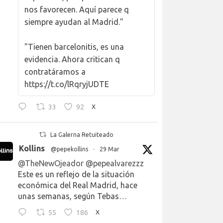
nos favorecen. Aquí parece q
siempre ayudan al Madrid."
"Tienen barcelonitis, es una
evidencia. Ahora critican q
contratáramos a
https://t.co/lRqryjUDTE
33
92
X
La Galerna Retuiteado
Kollins
@pepekollins
·
29 Mar
@TheNewOjeador
@pepealvarezzz
Este es un reflejo de la situación
económica del Real Madrid, hace
unas semanas, según Tebas…
55
186
X