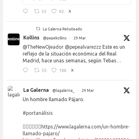
33
92
X
La Galerna Retuiteado
Kollins
@pepekollins
·
29 Mar
@TheNewOjeador
@pepealvarezzz
Este es un
reflejo de la situación económica del Real
Madrid, hace unas semanas, según Tebas…
55
186
X
La Galerna
@lagalerna_
·
29 Mar
Un hombre llamado Pájaro.
#portanálisis
👉🏻👉🏻👉🏻
https://www.lagalerna.com/un-hombre-
llamado-pajaro/