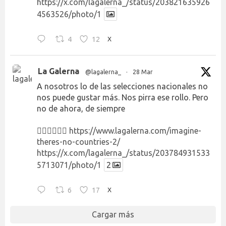
https://x.com/lagalerna_/status/203821635926
4563526/photo/1
4
12
X
La Galerna
@lagalerna_
·
28 Mar
A nosotros lo de las selecciones nacionales no
nos puede gustar más. Nos pirra ese rollo. Pero
no de ahora, de siempre
👉🏻👉🏻👉🏻
https://www.lagalerna.com/imagine-
theres-no-countries-2/
https://x.com/lagalerna_/status/203784931533
5713071/photo/1
2
6
17
X
Cargar más