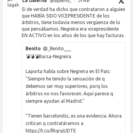
La Galerna
@lagalerna_
·
29 Mar
Si de verdad ha dicho que contrataron a alguien
que HABÍA SIDO VICEPRESIDENTE de los
árbitros, tiene todavía menos vergüenza de lo
que pensábamos. Negreira era vicepresidente
EN ACTIVO en los años de los que hay facturas.
Benito
@_Benito___
💣💣💣Barsa-Negreira
Laporta habla sobre Negreira en El País:
"Siempre he tenido la sensación de q
debemos ser muy superiores, porq los
árbitros no nos favorecen. Aquí parece q
siempre ayudan al Madrid."
"Tienen barcelonitis, es una evidencia. Ahora
critican q contratáramos a
https://t.co/lRqryjUDTE