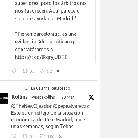
superiores, porq los árbitros no
nos favorecen. Aquí parece q
siempre ayudan al Madrid."
"Tienen barcelonitis, es una
evidencia. Ahora critican q
contratáramos a
https://t.co/lRqryjUDTE
33
92
X
La Galerna Retuiteado
Kollins
@pepekollins
·
29 Mar
@TheNewOjeador
@pepealvarezzz
Este es un reflejo de la situación
económica del Real Madrid, hace
unas semanas, según Tebas…
55
186
X