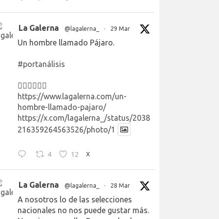
La Galerna
@lagalerna_
·
29 Mar
Un hombre llamado Pájaro.
#portanálisis
👉🏻👉🏻👉🏻
https://www.lagalerna.com/un-
hombre-llamado-pajaro/
https://x.com/lagalerna_/status/2038
216359264563526/photo/1
4
12
X
La Galerna
@lagalerna_
·
28 Mar
A nosotros lo de las selecciones
nacionales no nos puede gustar más.