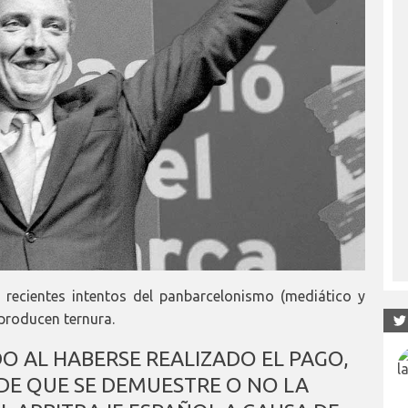
 recientes intentos del panbarcelonismo (mediático y
 producen ternura.
O AL HABERSE REALIZADO EL PAGO,
E QUE SE DEMUESTRE O NO LA