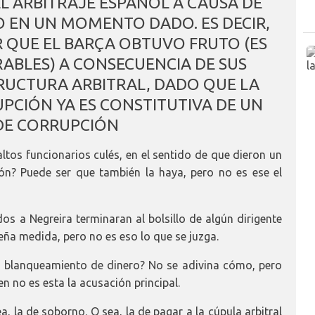
L ARBITRAJE ESPAÑOL A CAUSA DE
TO EN UN MOMENTO DADO. ES DECIR,
 QUE EL BARÇA OBTUVO FRUTO (ES
RABLES) A CONSECUENCIA DE SUS
RUCTURA ARBITRAL, DADO QUE LA
PCIÓN YA ES CONSTITUTIVA DE UN
DE CORRUPCIÓN
ltos funcionarios culés, en el sentido de que dieron un
ción? Puede ser que también la haya, pero no es ese el
os a Negreira terminaran al bolsillo de algún dirigente
ña medida, pero no es eso lo que se juzga.
 blanqueamiento de dinero? No se adivina cómo, pero
en no es esta la acusación principal.
a, la de soborno. O sea, la de pagar a la cúpula arbitral