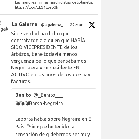
Las mejores firmas madridistas del planeta.
https://t.co/zLS1tzeb3h
La Galerna
@lagalerna_
·
29 Mar
Si de verdad ha dicho que
contrataron a alguien que HABÍA
SIDO VICEPRESIDENTE de los
árbitros, tiene todavía menos
vergüenza de lo que pensábamos.
Negreira era vicepresidente EN
ACTIVO en los años de los que hay
facturas.
Benito
@_Benito___
💣💣💣Barsa-Negreira
Laporta habla sobre Negreira en El
País: "Siempre he tenido la
sensación de q debemos ser muy