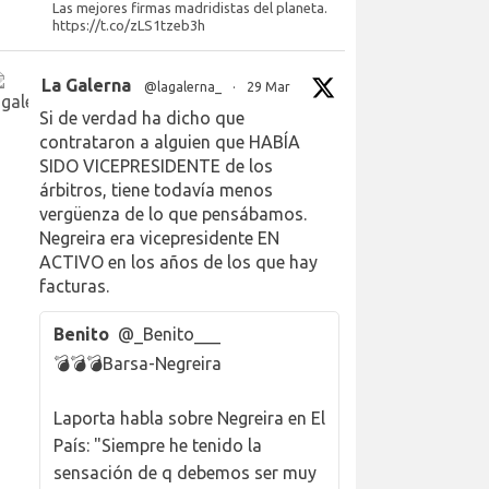
Las mejores firmas madridistas del planeta.
https://t.co/zLS1tzeb3h
La Galerna
@lagalerna_
·
29 Mar
Si de verdad ha dicho que
contrataron a alguien que HABÍA
SIDO VICEPRESIDENTE de los
árbitros, tiene todavía menos
vergüenza de lo que pensábamos.
Negreira era vicepresidente EN
ACTIVO en los años de los que hay
facturas.
Benito
@_Benito___
💣💣💣Barsa-Negreira
Laporta habla sobre Negreira en El
País: "Siempre he tenido la
sensación de q debemos ser muy