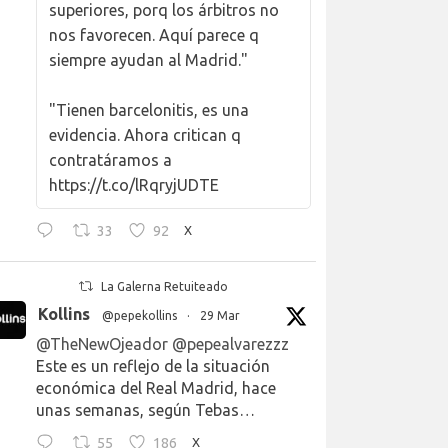
superiores, porq los árbitros no
nos favorecen. Aquí parece q
siempre ayudan al Madrid."
"Tienen barcelonitis, es una
evidencia. Ahora critican q
contratáramos a
https://t.co/lRqryjUDTE
33
92
X
La Galerna Retuiteado
Kollins
@pepekollins
·
29 Mar
@TheNewOjeador
@pepealvarezzz
Este es un reflejo de la situación
económica del Real Madrid, hace
unas semanas, según Tebas…
55
186
X