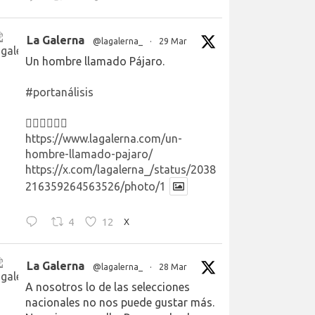
La Galerna
@lagalerna_
·
29 Mar
Un hombre llamado Pájaro.
#portanálisis
👉🏻👉🏻👉🏻
https://www.lagalerna.com/un-
hombre-llamado-pajaro/
https://x.com/lagalerna_/status/2038
216359264563526/photo/1
4
12
X
La Galerna
@lagalerna_
·
28 Mar
A nosotros lo de las selecciones
nacionales no nos puede gustar más.