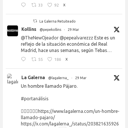
33
92
X
La Galerna Retuiteado
Kollins
@pepekollins
·
29 Mar
@TheNewOjeador
@pepealvarezzz
Este es un
reflejo de la situación económica del Real
Madrid, hace unas semanas, según Tebas…
55
186
X
La Galerna
@lagalerna_
·
29 Mar
Un hombre llamado Pájaro.
#portanálisis
👉🏻👉🏻👉🏻
https://www.lagalerna.com/un-hombre-
llamado-pajaro/
https://x.com/lagalerna_/status/203821635926