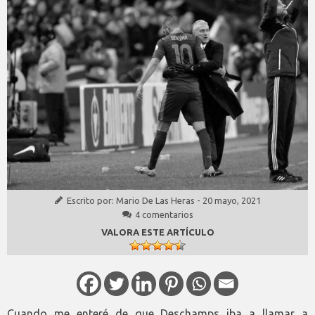
Escrito por:
Mario De Las Heras
-
20 mayo, 2021
4 comentarios
VALORA ESTE ARTÍCULO
Cuando me enteré de que Deschamps iba a llamar a