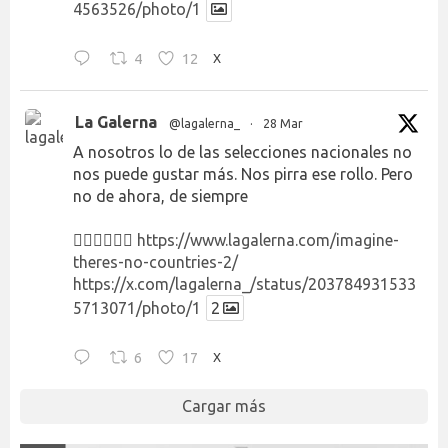
4563526/photo/1
4
12
X
La Galerna
@lagalerna_
·
28 Mar
A nosotros lo de las selecciones nacionales no
nos puede gustar más. Nos pirra ese rollo. Pero
no de ahora, de siempre
👉🏻👉🏻👉🏻
https://www.lagalerna.com/imagine-
theres-no-countries-2/
https://x.com/lagalerna_/status/203784931533
5713071/photo/1
2
6
17
X
Cargar más