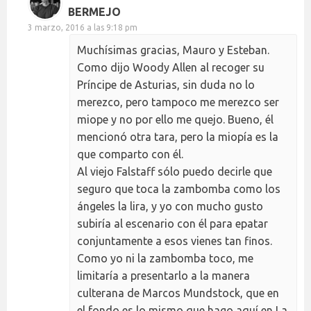
BERMEJO
3 marzo, 2016 a las 9:18 pm
Muchísimas gracias, Mauro y Esteban.
Como dijo Woody Allen al recoger su
Príncipe de Asturias, sin duda no lo
merezco, pero tampoco me merezco ser
miope y no por ello me quejo. Bueno, él
mencionó otra tara, pero la miopía es la
que comparto con él.
Al viejo Falstaff sólo puedo decirle que
seguro que toca la zambomba como los
ángeles la lira, y yo con mucho gusto
subiría al escenario con él para epatar
conjuntamente a esos vienes tan finos.
Como yo ni la zambomba toco, me
limitaría a presentarlo a la manera
culterana de Marcos Mundstock, que en
el fondo es lo mismo que hago aquí en La