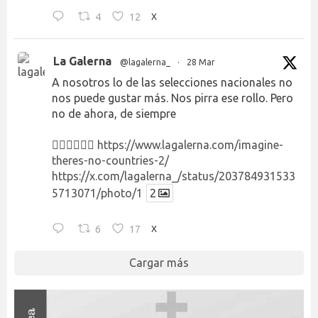
4
12
X
La Galerna
@lagalerna_
·
28 Mar
A nosotros lo de las selecciones nacionales no
nos puede gustar más. Nos pirra ese rollo. Pero
no de ahora, de siempre
👉🏻👉🏻👉🏻
https://www.lagalerna.com/imagine-
theres-no-countries-2/
https://x.com/lagalerna_/status/203784931533
5713071/photo/1
2
6
17
X
Cargar más