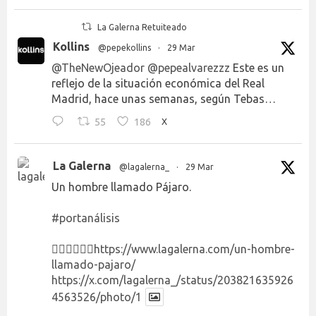
La Galerna Retuiteado
Kollins
@pepekollins
·
29 Mar
@TheNewOjeador
@pepealvarezzz
Este es un
reflejo de la situación económica del Real
Madrid, hace unas semanas, según Tebas…
55
186
X
La Galerna
@lagalerna_
·
29 Mar
Un hombre llamado Pájaro.
#portanálisis
👉🏻👉🏻👉🏻
https://www.lagalerna.com/un-hombre-
llamado-pajaro/
https://x.com/lagalerna_/status/203821635926
4563526/photo/1