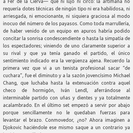
a Fer de la Cierva— que ni lujo ni circo: la artimaña no
requería dotes técnicas de ningún tipo ni era habilidosa, ni
arriesgada, ni emocionante, ni siquiera graciosa al modo
inocuo del número de los payasos. Como toda marrullería,
de haber venido de un equipo en apuros habría podido
concitar la sonrisa condescendiente o hasta la simpatía de
los espectadores; viniendo de uno claramente superior a
su rival y que ya tenía ganado el partido, el único
sentimiento indicado era la vergüenza ajena. Recuerdo la
primera vez que vi a un tenista profesional sacar “de
cuchara”, fue el diminuto y a la sazón jovencísimo Michael
Chang, que luchaba hasta la extenuación contra aquel
checo de hormigón, Iván Lendl, aferrándose al
interminable partido con uñas y dientes y ya totalmente
acalambrado. En el último set empezó a servir por abajo
porque sencillamente no le quedaban fuerzas para
levantar el brazo. Conmovedor, ¿no? Ahora imaginen a
Djokovic haciéndole ese mismo saque a un contrario ya