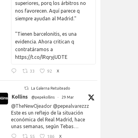
superiores, porq los árbitros no
nos favorecen. Aquí parece q
siempre ayudan al Madrid."
"Tienen barcelonitis, es una
evidencia. Ahora critican q
contratáramos a
https://t.co/lRqryjUDTE
33
92
X
La Galerna Retuiteado
Kollins
@pepekollins
·
29 Mar
@TheNewOjeador
@pepealvarezzz
Este es un reflejo de la situación
económica del Real Madrid, hace
unas semanas, según Tebas…
55
186
X