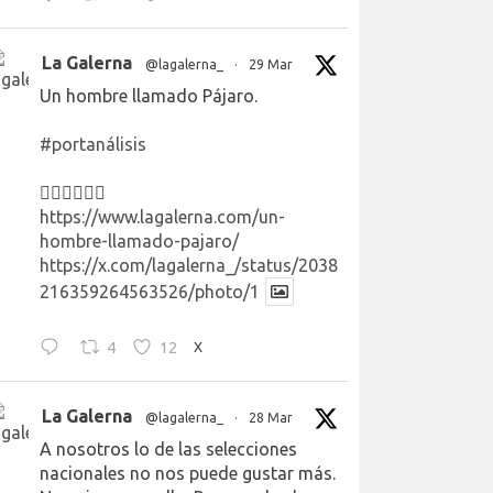
La Galerna
@lagalerna_
·
29 Mar
Un hombre llamado Pájaro.
#portanálisis
👉🏻👉🏻👉🏻
https://www.lagalerna.com/un-
hombre-llamado-pajaro/
https://x.com/lagalerna_/status/2038
216359264563526/photo/1
4
12
X
La Galerna
@lagalerna_
·
28 Mar
A nosotros lo de las selecciones
nacionales no nos puede gustar más.