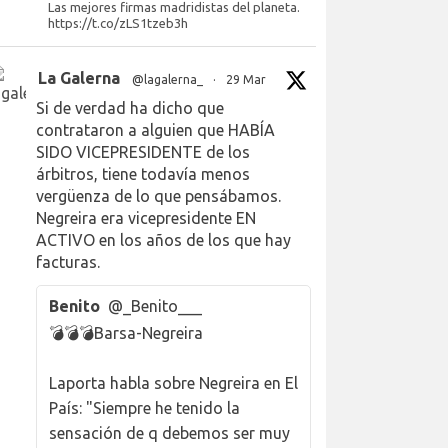
Las mejores firmas madridistas del planeta.
https://t.co/zLS1tzeb3h
La Galerna
@lagalerna_
·
29 Mar
Si de verdad ha dicho que
contrataron a alguien que HABÍA
SIDO VICEPRESIDENTE de los
árbitros, tiene todavía menos
vergüenza de lo que pensábamos.
Negreira era vicepresidente EN
ACTIVO en los años de los que hay
facturas.
Benito
@_Benito___
💣💣💣Barsa-Negreira
Laporta habla sobre Negreira en El
País: "Siempre he tenido la
sensación de q debemos ser muy