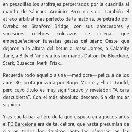
en pesadillas los arbitrajes perpetrados por la cuadrilla al
mando de Sánchez Arminio. Pero no solo. También el
atraco arbitral más perfecto de la historia, perpetrado por
Ovrebo en Stanford Bridge, con sus antecesores y
sucesores célebres coletazos de colegas que
empequeñecieron funestas gestas del lejano Oeste, que
dejaron a la altura del betún a Jesse James, a Calamity
Jane, a Billy el Niño y a los hermanos Dalton: De Bleeckere,
Stark, Busacca, Merk, Frisk...
Recuerda todo aquello a una —mediocre— película de los
años 80, protagonizada por Roger Moore y Elliott Gould,
pero cuyo título es muy significativo y revelador: “A cara
descubierta”. Con el más absoluto descaro. Sin disimular
siquiera.
Y es que la barra libre de la que dispuso en aquellos años
el
FC Barcelona
era de tal calibre, que hasta presumían de
ella en todos los ámbitos: ante las cámaras, en las