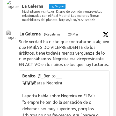
La Galerna
Seguir
Madridismo y sintaxis. Diario de opinión y entrevistas
relacionadas con el Real Madrid. Las mejores firmas
madridistas del planeta. https://t.co/zLS1tzeb3h
La Galerna
@lagalerna_
·
29 Mar
Si de verdad ha dicho que contrataron a alguien
que HABÍA SIDO VICEPRESIDENTE de los
árbitros, tiene todavía menos vergüenza de lo
que pensábamos. Negreira era vicepresidente
EN ACTIVO en los años de los que hay facturas.
Benito
@_Benito___
💣💣💣Barsa-Negreira
Laporta habla sobre Negreira en El País:
"Siempre he tenido la sensación de q
debemos ser muy superiores, porq los
árbitros no nos favorecen. Aquí parece q