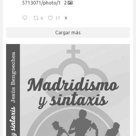
5713071/photo/1
2
6
17
X
Cargar más