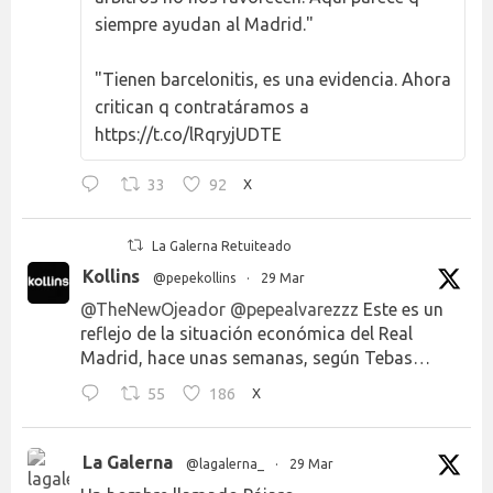
siempre ayudan al Madrid."
"Tienen barcelonitis, es una evidencia. Ahora
critican q contratáramos a
https://t.co/lRqryjUDTE
33
92
X
La Galerna Retuiteado
Kollins
@pepekollins
·
29 Mar
@TheNewOjeador
@pepealvarezzz
Este es un
reflejo de la situación económica del Real
Madrid, hace unas semanas, según Tebas…
55
186
X
La Galerna
@lagalerna_
·
29 Mar