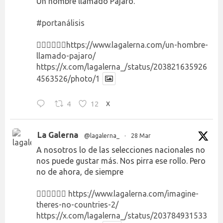
Un hombre llamado Pájaro.
#portanálisis
👉🏻👉🏻👉🏻
https://www.lagalerna.com/un-hombre-
llamado-pajaro/
https://x.com/lagalerna_/status/203821635926
4563526/photo/1
4
12
X
La Galerna
@lagalerna_
·
28 Mar
A nosotros lo de las selecciones nacionales no
nos puede gustar más. Nos pirra ese rollo. Pero
no de ahora, de siempre
👉🏻👉🏻👉🏻
https://www.lagalerna.com/imagine-
theres-no-countries-2/
https://x.com/lagalerna_/status/203784931533