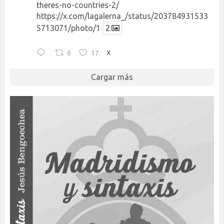
theres-no-countries-2/
https://x.com/lagalerna_/status/203784931533
5713071/photo/1
2
6
17
X
Cargar más