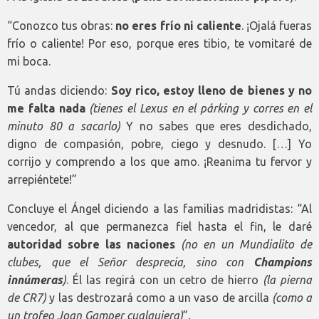
“Conozco tus obras:
no eres frío ni caliente
. ¡Ojalá fueras
frío o caliente! Por eso, porque eres tibio, te vomitaré de
mi boca.
Tú andas diciendo:
Soy rico, estoy lleno de bienes y no
me falta nada
(tienes el Lexus en el párking y corres en el
minuto 80 a sacarlo)
Y no sabes que eres desdichado,
digno de compasión, pobre, ciego y desnudo. […] Yo
corrijo y comprendo a los que amo. ¡Reanima tu fervor y
arrepiéntete!”
Concluye el Ángel diciendo a las familias madridistas: “Al
vencedor, al que permanezca fiel hasta el fin, le daré
autoridad sobre las naciones
(no en un Mundialito de
clubes, que el Señor desprecia, sino con
Champions
innúmeras
)
. Él las regirá con un cetro de hierro
(la pierna
de CR7)
y las destrozará como a un vaso de arcilla
(como a
un trofeo Joan Gamper cualquiera)
”
.