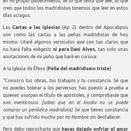
en mi propio padecimiento, leí lo que tenía que leer, lo que
creo que todos los madridistas tenemos que leer en estos
días aciagos.
Las
Cartas a las Iglesias
(Ap. 2) dentro del Apocalipsis
son como las cartas a las peñas madridistas de hoy
mismo: citaré algunos versículos que son tan claros que
no hará falta exégesis
ni para Dani Alves
, tan solo unas
anotaciones de mi puño que haré en cursiva:
A la Iglesia de Éfeso (
Peña del madridismo triste
):
“Conozco tus obras, tus trabajos y tu constancia. Sé que
no puedes tolerar a los perversos: has puesto a prueba a
quienes usurpan el título de apóstoles, y comprobaste que
son mentirosos
(sabes que en el kiosko no se puede
comprar un periódico madridista)
. Sé que tienes constancia
y que has sufrido mucho por mi Nombre sin desfallecer.
Pero debo reprocharte que
hayas dejado enfriar el amor