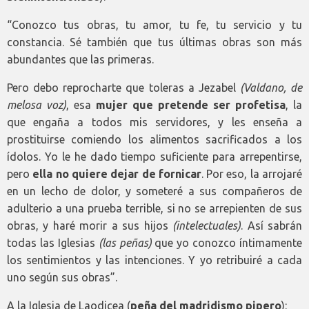
“Conozco tus obras, tu amor, tu fe, tu servicio y tu
constancia. Sé también que tus últimas obras son más
abundantes que las primeras.
Pero debo reprocharte que toleras a Jezabel
(Valdano, de
melosa voz)
, esa
mujer que pretende ser profetisa
, la
que engaña a todos mis servidores, y les enseña a
prostituirse comiendo los alimentos sacrificados a los
ídolos. Yo le he dado tiempo suficiente para arrepentirse,
pero
ella no quiere dejar de fornicar
. Por eso, la arrojaré
en un lecho de dolor, y someteré a sus compañeros de
adulterio a una prueba terrible, si no se arrepienten de sus
obras, y haré morir a sus hijos
(intelectuales)
. Así sabrán
todas las Iglesias
(las peñas)
que yo conozco íntimamente
los sentimientos y las intenciones. Y yo retribuiré a cada
uno según sus obras”.
A la Iglesia de Laodicea (
peña del madridismo pipero
):