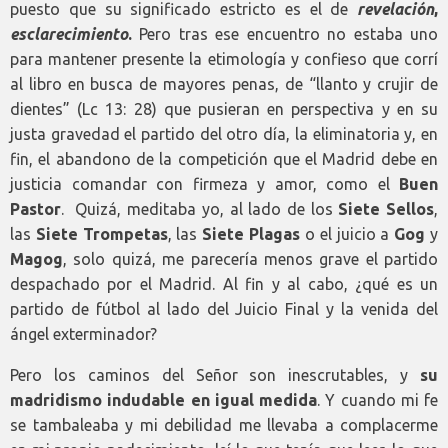
puesto que su significado estricto es el de
revelación
,
esclarecimiento
.
Pero tras ese encuentro no estaba uno
para mantener presente la etimología y confieso que corrí
al libro en busca de mayores penas, de “llanto y crujir de
dientes” (Lc 13: 28) que pusieran en perspectiva y en su
justa gravedad el partido del otro día, la eliminatoria y, en
fin, el abandono de la competición que el Madrid debe en
justicia comandar con firmeza y amor, como el
Buen
Pastor
. Quizá, meditaba yo, al lado de los
Siete Sellos
,
las
Siete Trompetas
, las
Siete Plagas
o el juicio a
Gog
y
Magog
, solo quizá, me parecería menos grave el partido
despachado por el Madrid. Al fin y al cabo, ¿qué es un
partido de fútbol al lado del Juicio Final y la venida del
ángel exterminador?
Pero los caminos del Señor son inescrutables, y
su
madridismo indudable en igual medida
. Y cuando mi fe
se tambaleaba y mi debilidad me llevaba a complacerme