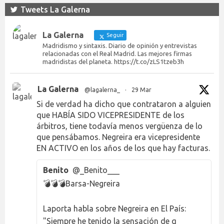
Tweets La Galerna
La Galerna
Seguir
Madridismo y sintaxis. Diario de opinión y entrevistas
relacionadas con el Real Madrid. Las mejores firmas
madridistas del planeta. https://t.co/zLS1tzeb3h
La Galerna
@lagalerna_
·
29 Mar
Si de verdad ha dicho que contrataron a alguien
que HABÍA SIDO VICEPRESIDENTE de los
árbitros, tiene todavía menos vergüenza de lo
que pensábamos. Negreira era vicepresidente
EN ACTIVO en los años de los que hay facturas.
Benito
@_Benito___
💣💣💣Barsa-Negreira
Laporta habla sobre Negreira en El País:
"Siempre he tenido la sensación de q