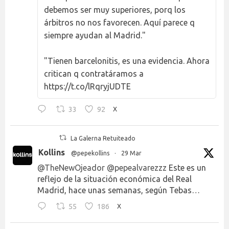
debemos ser muy superiores, porq los
árbitros no nos favorecen. Aquí parece q
siempre ayudan al Madrid."
"Tienen barcelonitis, es una evidencia. Ahora
critican q contratáramos a
https://t.co/lRqryjUDTE
33
92
X
La Galerna Retuiteado
Kollins
@pepekollins
·
29 Mar
@TheNewOjeador
@pepealvarezzz
Este es un
reflejo de la situación económica del Real
Madrid, hace unas semanas, según Tebas…
55
186
X