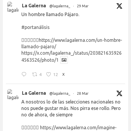
La Galerna
@lagalerna_
·
29 Mar
Un hombre llamado Pájaro.
#portanálisis
👉🏻👉🏻👉🏻
https://www.lagalerna.com/un-hombre-
llamado-pajaro/
https://x.com/lagalerna_/status/203821635926
4563526/photo/1
4
12
X
La Galerna
@lagalerna_
·
28 Mar
A nosotros lo de las selecciones nacionales no
nos puede gustar más. Nos pirra ese rollo. Pero
no de ahora, de siempre
👉🏻👉🏻👉🏻
https://www.lagalerna.com/imagine-