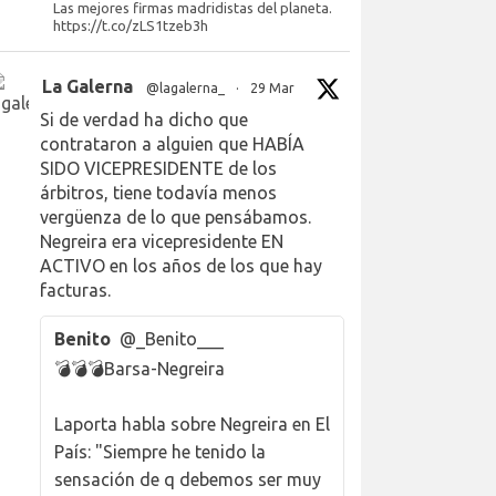
Las mejores firmas madridistas del planeta.
https://t.co/zLS1tzeb3h
La Galerna
@lagalerna_
·
29 Mar
Si de verdad ha dicho que
contrataron a alguien que HABÍA
SIDO VICEPRESIDENTE de los
árbitros, tiene todavía menos
vergüenza de lo que pensábamos.
Negreira era vicepresidente EN
ACTIVO en los años de los que hay
facturas.
Benito
@_Benito___
💣💣💣Barsa-Negreira
Laporta habla sobre Negreira en El
País: "Siempre he tenido la
sensación de q debemos ser muy