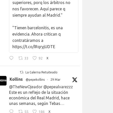
superiores, porq los árbitros no
nos favorecen. Aquí parece q
siempre ayudan al Madrid."
"Tienen barcelonitis, es una
evidencia. Ahora critican q
contratáramos a
https://t.co/lRqryjUDTE
33
92
X
La Galerna Retuiteado
Kollins
@pepekollins
·
29 Mar
@TheNewOjeador
@pepealvarezzz
Este es un reflejo de la situación
económica del Real Madrid, hace
unas semanas, según Tebas…
55
186
X