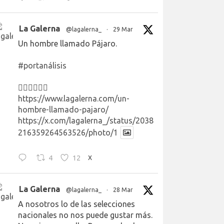
La Galerna
@lagalerna_
·
29 Mar
Un hombre llamado Pájaro.
#portanálisis
👉🏻👉🏻👉🏻
https://www.lagalerna.com/un-
hombre-llamado-pajaro/
https://x.com/lagalerna_/status/2038
216359264563526/photo/1
4
12
X
La Galerna
@lagalerna_
·
28 Mar
A nosotros lo de las selecciones
nacionales no nos puede gustar más.