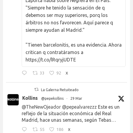
Laporta habla sobre Negreira en El País:
"Siempre he tenido la sensación de q
debemos ser muy superiores, porq los
árbitros no nos favorecen. Aquí parece q
siempre ayudan al Madrid."
"Tienen barcelonitis, es una evidencia. Ahora
critican q contratáramos a
https://t.co/lRqryjUDTE
33
92
X
La Galerna Retuiteado
Kollins
@pepekollins
·
29 Mar
@TheNewOjeador
@pepealvarezzz
Este es un
reflejo de la situación económica del Real
Madrid, hace unas semanas, según Tebas…
55
186
X