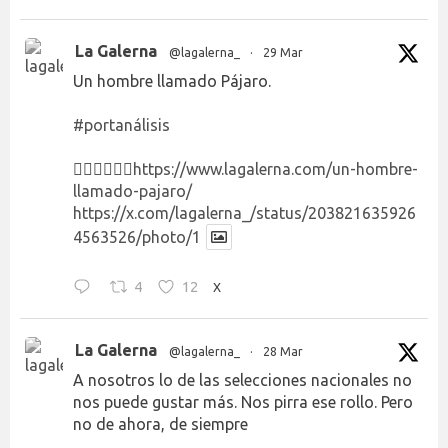
La Galerna
@lagalerna_
·
29 Mar
Un hombre llamado Pájaro.
#portanálisis
👉🏻👉🏻👉🏻
https://www.lagalerna.com/un-hombre-
llamado-pajaro/
https://x.com/lagalerna_/status/203821635926
4563526/photo/1
4
12
X
La Galerna
@lagalerna_
·
28 Mar
A nosotros lo de las selecciones nacionales no
nos puede gustar más. Nos pirra ese rollo. Pero
no de ahora, de siempre