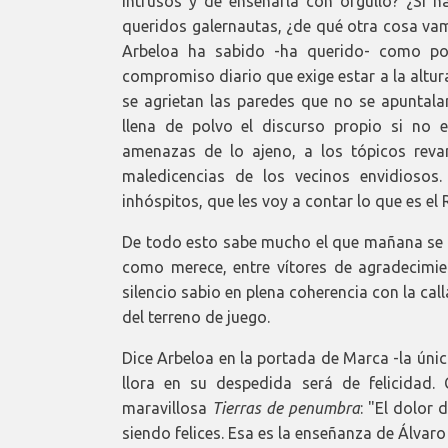
intrusos y de enseñarla con orgullo? ¿Si 
queridos galernautas, ¿de qué otra cosa va
Arbeloa ha sabido -ha querido- como poc
compromiso diario que exige estar a la altura
se agrietan las paredes que no se apuntalan,
llena de polvo el discurso propio si no
amenazas de lo ajeno, a los tópicos revan
maledicencias de los vecinos envidiosos
inhóspitos, que les voy a contar lo que es el 
De todo esto sabe mucho el que mañana se d
como merece, entre vítores de agradecimien
silencio sabio en plena coherencia con la ca
del terreno de juego.
Dice Arbeloa en la portada de Marca -la únic
llora en su despedida será de felicidad
maravillosa
Tierras de penumbra
: "El dolor 
siendo felices. Esa es la enseñanza de Álvaro