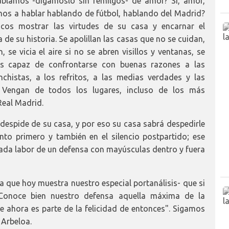
hablamos -digámoslo sin remilgos- de amor? Sí, amor,
mos a hablar hablando de fútbol, hablando del Madrid?
os mostrar las virtudes de su casa y encarnar el
 de su historia. Se apolillan las casas que no se cuidan,
 se vicia el aire si no se abren visillos y ventanas, se
 es capaz de confrontarse con buenas razones a las
chistas, a los refritos, a las medias verdades y las
. Vengan de todos los lugares, incluso de los más
Real Madrid.
espide de su casa, y por eso su casa sabrá despedirle
to primero y también en el silencio postpartido; ese
llada labor de un defensa con mayúsculas dentro y fuera
a que hoy muestra nuestro especial portanálisis- que si
. Conoce bien nuestro defensa aquella máxima de la
de ahora es parte de la felicidad de entonces". Sigamos
 Arbeloa.