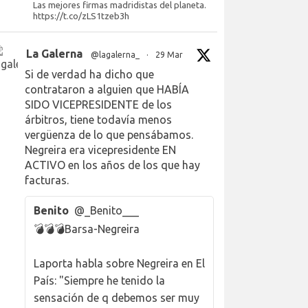
Las mejores firmas madridistas del planeta.
https://t.co/zLS1tzeb3h
La Galerna
@lagalerna_
·
29 Mar
Si de verdad ha dicho que
contrataron a alguien que HABÍA
SIDO VICEPRESIDENTE de los
árbitros, tiene todavía menos
vergüenza de lo que pensábamos.
Negreira era vicepresidente EN
ACTIVO en los años de los que hay
facturas.
Benito
@_Benito___
💣💣💣Barsa-Negreira
Laporta habla sobre Negreira en El
País: "Siempre he tenido la
sensación de q debemos ser muy