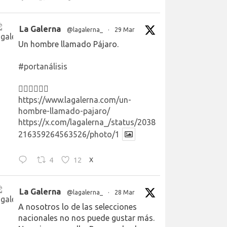
La Galerna
@lagalerna_
·
29 Mar
Un hombre llamado Pájaro.
#portanálisis
👉🏻👉🏻👉🏻
https://www.lagalerna.com/un-
hombre-llamado-pajaro/
https://x.com/lagalerna_/status/2038
216359264563526/photo/1
4
12
X
La Galerna
@lagalerna_
·
28 Mar
A nosotros lo de las selecciones
nacionales no nos puede gustar más.