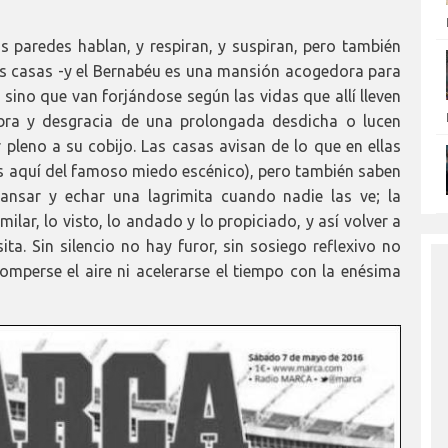
 paredes hablan, y respiran, y suspiran, pero también
as casas -y el Bernabéu es una mansión acogedora para
 sino que van forjándose según las vidas que allí lleven
obra y desgracia de una prolongada desdicha o lucen
r pleno a su cobijo. Las casas avisan de lo que en ellas
s aquí del famoso miedo escénico), pero también saben
ansar y echar una lagrimita cuando nadie las ve; la
ilar, lo visto, lo andado y lo propiciado, y así volver a
sita. Sin silencio no hay furor, sin sosiego reflexivo no
romperse el aire ni acelerarse el tiempo con la enésima