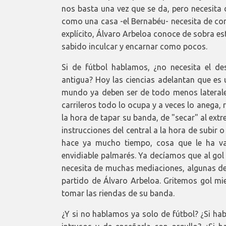
nos basta una vez que se da, pero necesita d
como una casa -el Bernabéu- necesita de con
explícito, Álvaro Arbeloa conoce de sobra est
sabido inculcar y encarnar como pocos.
Si de fútbol hablamos, ¿no necesita el d
antigua? Hoy las ciencias adelantan que es 
mundo ya deben ser de todo menos laterales
carrileros todo lo ocupa y a veces lo anega,
la hora de tapar su banda, de "secar" al extr
instrucciones del central a la hora de subir o
hace ya mucho tiempo, cosa que le ha va
envidiable palmarés. Ya decíamos que al gol 
necesita de muchas mediaciones, algunas de
partido de Álvaro Arbeloa. Gritemos gol mien
tomar las riendas de su banda.
¿Y si no hablamos ya solo de fútbol? ¿Si ha