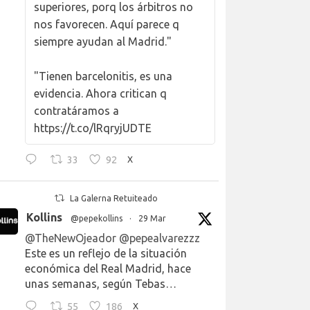
superiores, porq los árbitros no
nos favorecen. Aquí parece q
siempre ayudan al Madrid."
"Tienen barcelonitis, es una
evidencia. Ahora critican q
contratáramos a
https://t.co/lRqryjUDTE
33
92
X
La Galerna Retuiteado
Kollins
@pepekollins
·
29 Mar
@TheNewOjeador
@pepealvarezzz
Este es un reflejo de la situación
económica del Real Madrid, hace
unas semanas, según Tebas…
55
186
X