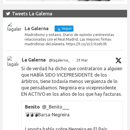
Tweets La Galerna
La Galerna
Seguir
Madridismo y sintaxis. Diario de opinión y entrevistas
relacionadas con el Real Madrid. Las mejores firmas
madridistas del planeta. https://t.co/zLS1tzeb3h
La Galerna
@lagalerna_
·
29 Mar
Si de verdad ha dicho que contrataron a alguien
que HABÍA SIDO VICEPRESIDENTE de los
árbitros, tiene todavía menos vergüenza de lo
que pensábamos. Negreira era vicepresidente
EN ACTIVO en los años de los que hay facturas.
Benito
@_Benito___
💣💣💣Barsa-Negreira
Laporta habla sobre Negreira en El País: