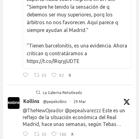
"Siempre he tenido la sensación de q
debemos ser muy superiores, porq los
árbitros no nos favorecen. Aquí parece q
siempre ayudan al Madrid."
"Tienen barcelonitis, es una evidencia. Ahora
critican q contratáramos a
https://t.co/lRqryjUDTE
33
92
X
La Galerna Retuiteado
Kollins
@pepekollins
·
29 Mar
@TheNewOjeador
@pepealvarezzz
Este es un
reflejo de la situación económica del Real
Madrid, hace unas semanas, según Tebas…
55
186
X