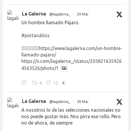
La Galerna
@lagalerna_
·
29 Mar
Un hombre llamado Pájaro.
#portanálisis
👉🏻👉🏻👉🏻
https://www.lagalerna.com/un-hombre-
llamado-pajaro/
https://x.com/lagalerna_/status/203821635926
4563526/photo/1
4
12
X
La Galerna
@lagalerna_
·
28 Mar
A nosotros lo de las selecciones nacionales no
nos puede gustar más. Nos pirra ese rollo. Pero
no de ahora, de siempre