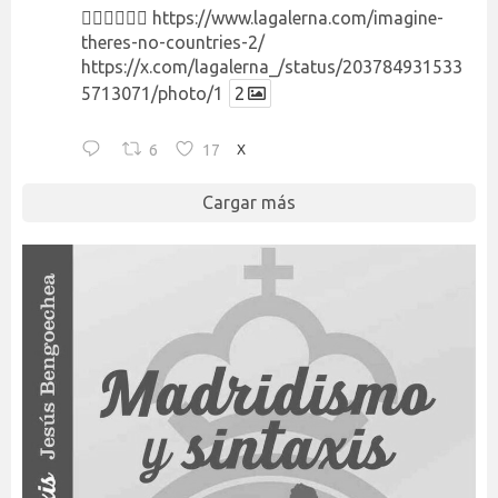
👉🏻👉🏻👉🏻
https://www.lagalerna.com/imagine-
theres-no-countries-2/
https://x.com/lagalerna_/status/203784931533
5713071/photo/1
2
6
17
X
Cargar más