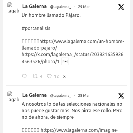
La Galerna
@lagalerna_
·
29 Mar
Un hombre llamado Pájaro.
#portanálisis
👉🏻👉🏻👉🏻
https://www.lagalerna.com/un-hombre-
llamado-pajaro/
https://x.com/lagalerna_/status/203821635926
4563526/photo/1
4
12
X
La Galerna
@lagalerna_
·
28 Mar
A nosotros lo de las selecciones nacionales no
nos puede gustar más. Nos pirra ese rollo. Pero
no de ahora, de siempre
👉🏻👉🏻👉🏻
https://www.lagalerna.com/imagine-