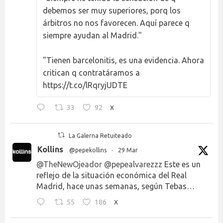
debemos ser muy superiores, porq los
árbitros no nos favorecen. Aquí parece q
siempre ayudan al Madrid."
"Tienen barcelonitis, es una evidencia. Ahora
critican q contratáramos a
https://t.co/lRqryjUDTE
33
92
X
La Galerna Retuiteado
Kollins
@pepekollins
·
29 Mar
@TheNewOjeador
@pepealvarezzz
Este es un
reflejo de la situación económica del Real
Madrid, hace unas semanas, según Tebas…
55
186
X