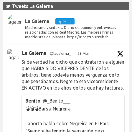
Tweets La Galerna
La Galerna
Seguir
Madridismo y sintaxis. Diario de opinión y entrevistas
relacionadas con el Real Madrid. Las mejores firmas
madridistas del planeta. https://t.co/zLS1tzeb3h
La Galerna
@lagalerna_
·
29 Mar
Si de verdad ha dicho que contrataron a alguien
que HABÍA SIDO VICEPRESIDENTE de los
árbitros, tiene todavía menos vergüenza de lo
que pensábamos. Negreira era vicepresidente
EN ACTIVO en los años de los que hay facturas.
Benito
@_Benito___
💣💣💣Barsa-Negreira
Laporta habla sobre Negreira en El País:
"Siempre he tenido la sensación de q