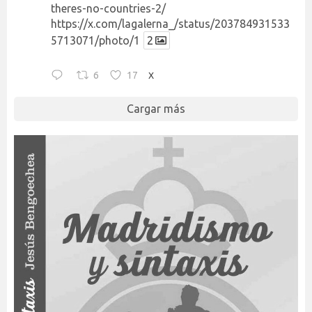
theres-no-countries-2/
https://x.com/lagalerna_/status/203784931533
5713071/photo/1
2
6
17
X
Cargar más