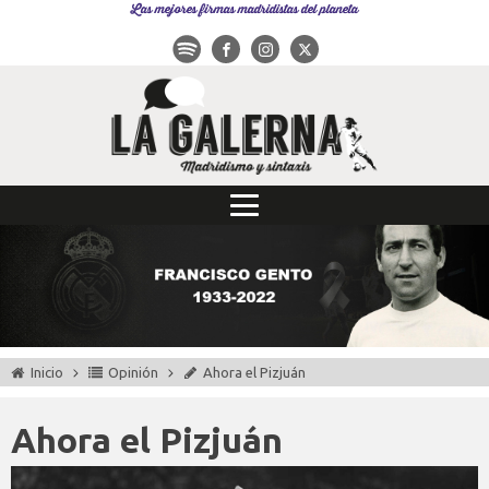
Las mejores firmas madridistas del planeta
Inicio
Opinión
Ahora el Pizjuán
Ahora el Pizjuán