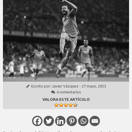
Escrito por:
Javier Vázquez
-
27 mayo, 2023
4 comentarios
VALORA ESTE ARTÍCULO