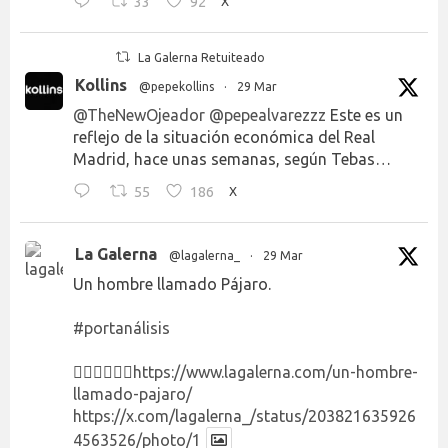
33
92
X
La Galerna Retuiteado
Kollins
@pepekollins
·
29 Mar
@TheNewOjeador
@pepealvarezzz
Este es un
reflejo de la situación económica del Real
Madrid, hace unas semanas, según Tebas…
55
186
X
La Galerna
@lagalerna_
·
29 Mar
Un hombre llamado Pájaro.
#portanálisis
👉🏻👉🏻👉🏻
https://www.lagalerna.com/un-hombre-
llamado-pajaro/
https://x.com/lagalerna_/status/203821635926
4563526/photo/1