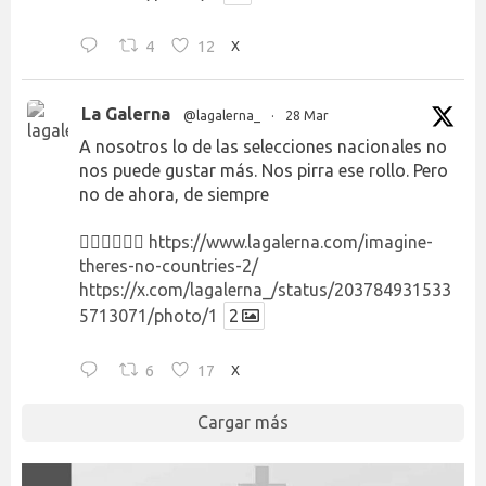
4
12
X
La Galerna
@lagalerna_
·
28 Mar
A nosotros lo de las selecciones nacionales no
nos puede gustar más. Nos pirra ese rollo. Pero
no de ahora, de siempre
👉🏻👉🏻👉🏻
https://www.lagalerna.com/imagine-
theres-no-countries-2/
https://x.com/lagalerna_/status/203784931533
5713071/photo/1
2
6
17
X
Cargar más